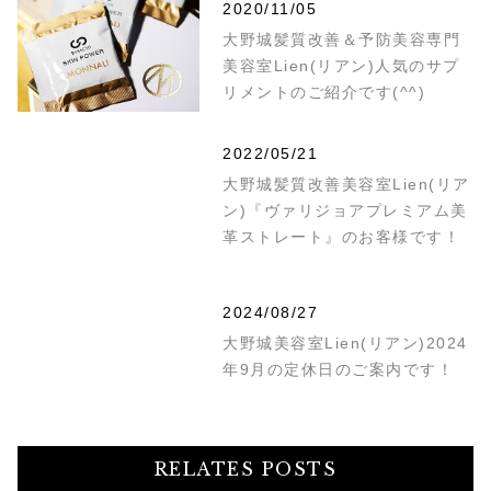
2020/11/05
大野城髪質改善＆予防美容専門
美容室Lien(リアン)人気のサプ
リメントのご紹介です(^^)
2022/05/21
大野城髪質改善美容室Lien(リア
ン)『ヴァリジョアプレミアム美
革ストレート』のお客様です！
2024/08/27
大野城美容室Lien(リアン)2024
年9月の定休日のご案内です！
RELATES POSTS