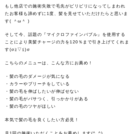
もし他店での施術失敗で毛先がビリビリになってしまわれ
たお客様も諦めずに1度、髪を見せていただけたらと思いま
す( ＾ω＾ )
そして今、話題の『マイクロファインバブル』を使用する
ことにより美髪チャージの力を120％まで引き上げてくれま
す(σ≧▽≦)σ
こちらのメニューは、こんな方にお薦め！
・髪の毛のダメージが気になる
・カラーやブリーチをしている
・髪の毛を伸ばしたいが伸ばせない
・髪の毛がパサつく、引っかかりがある
・髪の毛のツヤがほしい
本気で髪の毛を良くしたい方必見！
月1回の施術いただくことをお薦めします(^_^)