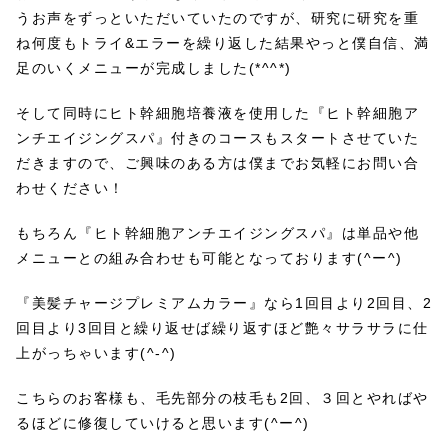
うお声をずっといただいていたのですが、研究に研究を重
ね何度もトライ&エラーを繰り返した結果やっと僕自信、満
足のいくメニューが完成しました(*^^*)
そして同時にヒト幹細胞培養液を使用した『ヒト幹細胞ア
ンチエイジングスパ』付きのコースもスタートさせていた
だきますので、ご興味のある方は僕までお気軽にお問い合
わせください！
もちろん『ヒト幹細胞アンチエイジングスパ』は単品や他
メニューとの組み合わせも可能となっております(^ー^)
『美髪チャージプレミアムカラー』なら1回目より2回目、2
回目より3回目と繰り返せば繰り返すほど艶々サラサラに仕
上がっちゃいます(^-^)
こちらのお客様も、毛先部分の枝毛も2回、３回とやればや
るほどに修復していけると思います(^ー^)