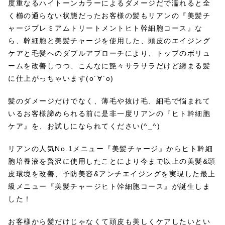
度重なるハイトーンカラーによるダメージだで濡れると全
く櫛の通らない状態だったお客様の髪もリアンの『美髪チ
ャージプレミアムトリートメントヒト幹細胞コース』な
ら、幹細胞と美髪チャージを使用した、頭皮のエイジング
ケアと毛髪へのダブルアプローチにより、トップのボリュ
ームを改善しつつ、こんなに艶々サラサラだけど纏まる髪
に仕上がっちゃいます(о´∀`о)
髪のダメージだけでなく、薄毛や抜け毛、細毛で悩まれて
いるお客様諦められる前に是非一度リアンの『ヒト幹細胞
ケア』を、お試しになられてください(^_^)
リアンの人気No.1メニュー『美髪チャージ』からヒト幹細
胞培養液を贅沢に使用したことにより今まで以上の美髪&頭
皮環境を改善、予防美容&アンチエイジングを実現した最上
級メニュー『美髪チャージヒト幹細胞コース』が誕生しま
した！
お客様から髪だけじゃなくて頭皮も美しくケアしたいとい