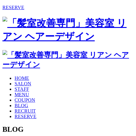
RESERVE
HOME
SALON
STAFF
MENU
COUPON
BLOG
RECRUIT
RESERVE
BLOG