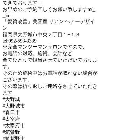
てきております！
お早めのご予約宜しくお願い致しますm(_
_)m
「髪質改善」美容室 リアン ヘアーデザイ
ン
福岡県大野城市中央２丁目１−１３
tel:092-593-3339
※完全マンツーマンサロンですので、
お電話の対応、施術、会計など
全てひとりで担当させていただいておりま
す。
そのため施術中はお電話が取れない場合が
ございます。
その際は折り返しご連絡をさせていただき
ます
#大野城
#大野城市
#春日市
#太宰府
#太宰府市
#筑紫野
#筑紫野市