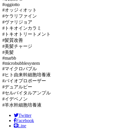
#oggiotto
#オッジィオット
#ケラリファイン
#ヴァリジョア
#トキオインカラミ
#トキオトリートメント
#髪質改善
#美髪チャージ
#美髪
#marbb
#microbubblesystem
#マイクロバブル
#ヒト由来幹細胞培養液
#バイオプロポーザー
#デュアルビー
#セルバイタルアンプル
#イデベノン
#羊水幹細胞培養液
Twitter
Facebook
Line