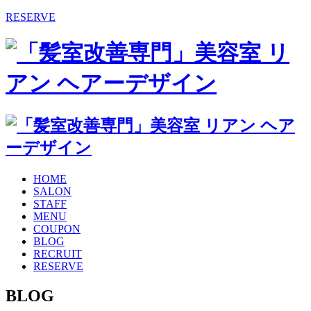
RESERVE
HOME
SALON
STAFF
MENU
COUPON
BLOG
RECRUIT
RESERVE
BLOG