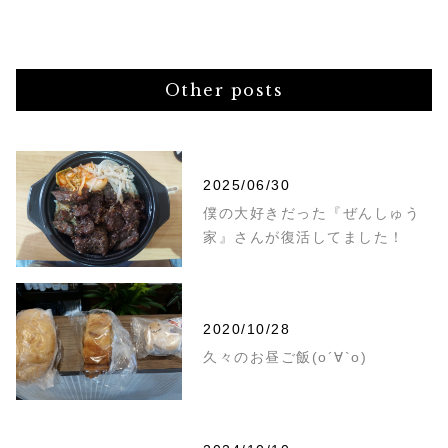
Other posts
2025/06/30
僕の大好きだった『ぜんしゅう
家』さんが復活してました！
2020/10/28
久々のお昼ご飯(о´∀`о)