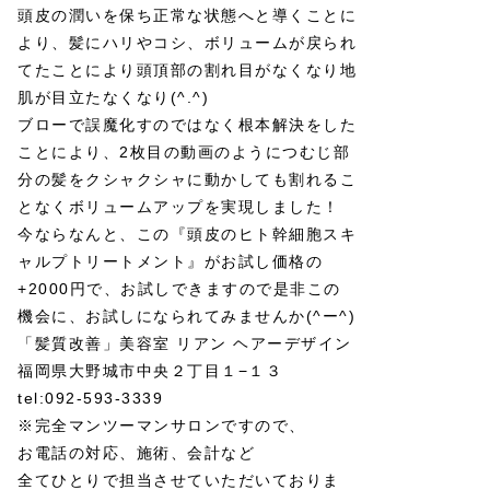
頭皮の潤いを保ち正常な状態へと導くことに
より、髪にハリやコシ、ボリュームが戻られ
てたことにより頭頂部の割れ目がなくなり地
肌が目立たなくなり(^.^)
ブローで誤魔化すのではなく根本解決をした
ことにより、2枚目の動画のようにつむじ部
分の髪をクシャクシャに動かしても割れるこ
となくボリュームアップを実現しました！
今ならなんと、この『頭皮のヒト幹細胞スキ
ャルプトリートメント』がお試し価格の
+2000円で、お試しできますので是非この
機会に、お試しになられてみませんか(^ー^)
「髪質改善」美容室 リアン ヘアーデザイン
福岡県大野城市中央２丁目１−１３
tel:092-593-3339
※完全マンツーマンサロンですので、
お電話の対応、施術、会計など
全てひとりで担当させていただいておりま