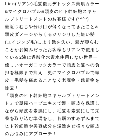
Lien(リアン)毛髪復元デトックス美肌カラー
&マイクロバブル&頭皮のヒト幹細胞スキャ
ルプトリートメントのお客様です(*^^*)
最近つむじや分け目が薄くなってきたこと&
頭皮ダメージからくるジリジリした短い髪
(エイジング毛)により艶を失い、髪が膨らむ
ことがお悩みだったお客様もリアンで使用し
ている2液に過酸化水素水使用しない世界一
優しいオーガニックカラーで頭皮と髪への負
担を極限まで抑え、更にマイクロバブルで頭
皮・毛髪を痛めることなく老廃物・残留物を
除去！
『頭皮のヒト幹細胞スキャルプトリートメン
ト』で凝縮ハーブエキスで髪・頭皮を保護し
ながら頭皮を素肌にし、毛髪を素髪にして栄
養を取り込む準備をし、各層のすみずみまで
ヒト幹細胞や美容成分を浸透させ様々な頭皮
のお悩みにアプローチ！