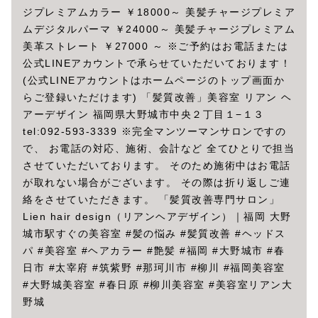
ジプレミアムカラー ￥18000～ 美髪チャージプレミア
ムデジタルパーマ ￥24000～ 美髪チャージプレミアム
美革ストレート ￥27000 ～ ※ご予約はお電話または
公式LINEアカウントで承らせていただいております！
(公式LINEアカウントはホームページのトップ画面か
らご登録いただけます) 「髪質改善」美容室 リアン ヘ
アーデザイン 福岡県大野城市中央２丁目１−１３
tel:092-593-3339 ※完全マンツーマンサロンですの
で、 お電話の対応、施術、会計など 全てひとりで担当
させていただいております。 そのため施術中はお電話
が取れない場合がございます。 その際は折り返しご連
絡をさせていただきます。 「髪質改善専門サロン」
Lien hair design（リアンヘアデザイン）｜福岡 大野
城市駅すぐの美容室 #髪の悩み #髪質改善 #ヘッドス
パ #美容室 #ヘアカラー #艶髪 #福岡 #大野城市 #春
日市 #太宰府 #筑紫野 #那珂川市 #柳川 #福岡美容室
#大野城美容室 #春日原 #柳川美容室 #美容室リアン大
野城