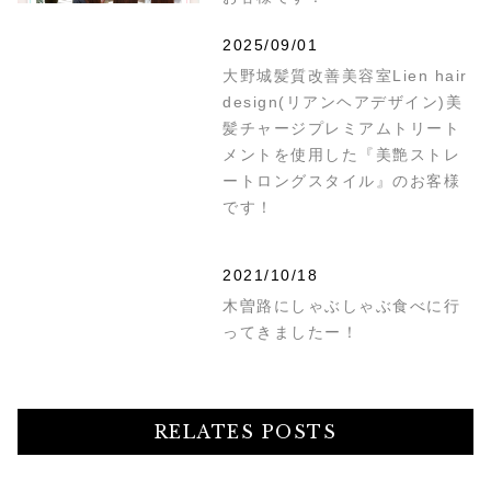
2025/09/01
大野城髪質改善美容室Lien hair
design(リアンヘアデザイン)美
髪チャージプレミアムトリート
メントを使用した『美艶ストレ
ートロングスタイル』のお客様
です！
2021/10/18
木曽路にしゃぶしゃぶ食べに行
ってきましたー！
RELATES POSTS