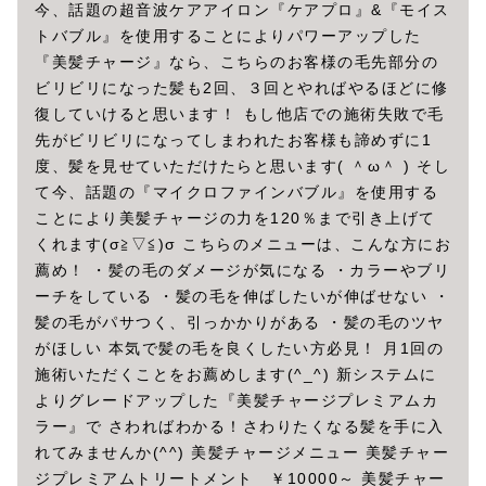
今、話題の超音波ケアアイロン『ケアプロ』&『モイス
トバブル』を使用することによりパワーアップした
『美髪チャージ』なら、こちらのお客様の毛先部分の
ビリビリになった髪も2回、３回とやればやるほどに修
復していけると思います！ もし他店での施術失敗で毛
先がビリビリになってしまわれたお客様も諦めずに1
度、髪を見せていただけたらと思います( ＾ω＾ ) そし
て今、話題の『マイクロファインバブル』を使用する
ことにより美髪チャージの力を120％まで引き上げて
くれます(σ≧▽≦)σ こちらのメニューは、こんな方にお
薦め！ ・髪の毛のダメージが気になる ・カラーやブリ
ーチをしている ・髪の毛を伸ばしたいが伸ばせない ・
髪の毛がパサつく、引っかかりがある ・髪の毛のツヤ
がほしい 本気で髪の毛を良くしたい方必見！ 月1回の
施術いただくことをお薦めします(^_^) 新システムに
よりグレードアップした『美髪チャージプレミアムカ
ラー』で さわればわかる！さわりたくなる髪を手に入
れてみませんか(^^) 美髪チャージメニュー 美髪チャー
ジプレミアムトリートメント ￥10000～ 美髪チャー