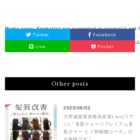
Media error: Format(s) not supported or source(s) not 
Twitter
Facebook
ファイルをダウンロード: https://lienhair-design.com/wp-con
Line
Pocket
00:00
Other posts
2023/06/02
大野城髪質改善美容室Lien(リア
ン)『美髪チャージプレミアム美
肌カラー ヒト幹細胞コース』の
お客様です！