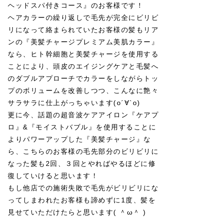
ヘッドスパ付きコース』のお客様です！
ヘアカラーの繰り返しで毛先が完全にビリビ
リになって絡まられていたお客様の髪もリア
ンの『美髪チャージプレミアム美肌カラー』
なら、ヒト幹細胞と美髪チャージを使用する
ことにより、頭皮のエイジングケアと毛髪へ
のダブルアプローチでカラーをしながらトッ
プのボリュームを改善しつつ、こんなに艶々
サラサラに仕上がっちゃいます(о´∀`о)
更に今、話題の超音波ケアアイロン『ケアプ
ロ』&『モイストバブル』を使用することに
よりパワーアップした『美髪チャージ』な
ら、こちらのお客様の毛先部分のビリビリに
なった髪も2回、３回とやればやるほどに修
復していけると思います！
もし他店での施術失敗で毛先がビリビリにな
ってしまわれたお客様も諦めずに1度、髪を
見せていただけたらと思います( ＾ω＾ )