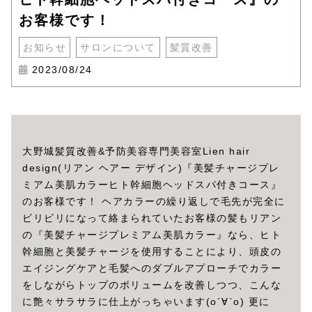
お客様です！
お知らせ
サロンについて
髪質改善
2023/08/24
大野城髪質改善&予防美容専門美容室Lien hair
design(リアン ヘアー デザイン)『美髪チャージプレ
ミアム美肌カラーヒト幹細胞ヘッドスパ付きコース』
のお客様です！ ヘアカラーの繰り返しで毛先が完全に
ビリビリになって絡まられていたお客様の髪もリアン
の『美髪チャージプレミアム美肌カラー』なら、ヒト
幹細胞と美髪チャージを使用することにより、頭皮の
エイジングケアと毛髪へのダブルアプローチでカラー
をしながらトップのボリュームを改善しつつ、こんな
に艶々サラサラに仕上がっちゃいます(о´∀`о) 更に