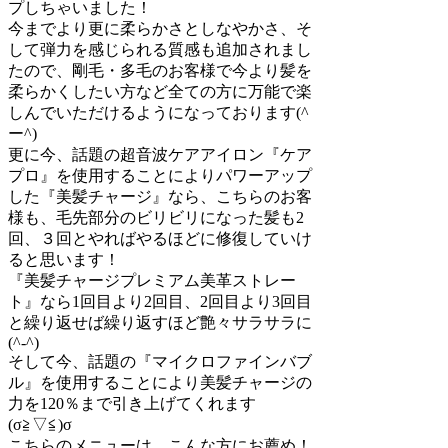
プしちゃいました！
今までより更に柔らかさとしなやかさ、そ
して弾力を感じられる質感も追加されまし
たので、剛毛・多毛のお客様で今より髪を
柔らかくしたい方など全ての方に万能で楽
しんでいただけるようになっております(^
ー^)
更に今、話題の超音波ケアアイロン『ケア
プロ』を使用することによりパワーアップ
した『美髪チャージ』なら、こちらのお客
様も、毛先部分のビリビリになった髪も2
回、３回とやればやるほどに修復していけ
ると思います！
『美髪チャージプレミアム美革ストレー
ト』なら1回目より2回目、2回目より3回目
と繰り返せば繰り返すほど艶々サラサラに
(^-^)
そして今、話題の『マイクロファインバブ
ル』を使用することにより美髪チャージの
力を120％まで引き上げてくれます
(σ≧▽≦)σ
こちらのメニューは、こんな方にお薦め！