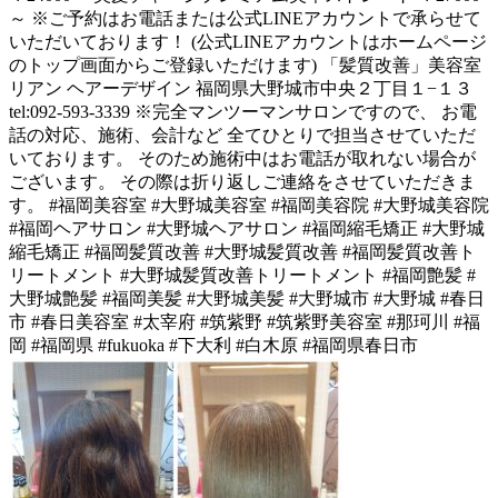
～ ※ご予約はお電話または公式LINEアカウントで承らせて
いただいております！ (公式LINEアカウントはホームページ
のトップ画面からご登録いただけます) 「髪質改善」美容室
リアン ヘアーデザイン 福岡県大野城市中央２丁目１−１３
tel:092-593-3339 ※完全マンツーマンサロンですので、 お電
話の対応、施術、会計など 全てひとりで担当させていただ
いております。 そのため施術中はお電話が取れない場合が
ございます。 その際は折り返しご連絡をさせていただきま
す。 #福岡美容室 #大野城美容室 #福岡美容院 #大野城美容院
#福岡ヘアサロン #大野城ヘアサロン #福岡縮毛矯正 #大野城
縮毛矯正 #福岡髪質改善 #大野城髪質改善 #福岡髪質改善ト
リートメント #大野城髪質改善トリートメント #福岡艶髪 #
大野城艶髪 #福岡美髪 #大野城美髪 #大野城市 #大野城 #春日
市 #春日美容室 #太宰府 #筑紫野 #筑紫野美容室 #那珂川 #福
岡 #福岡県 #fukuoka #下大利 #白木原 #福岡県春日市