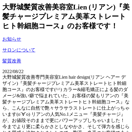
大野城髪質改善美容室Lien (リアン)『美
髪チャージプレミアム美革ストレート
ヒト幹細胞コース』のお客様です！
お知らせ
サロンについて
髪質改善
2022/08/22
大野城髪質改善専門美容室Lien hair design(リアン ヘアー デ
ザイン)『美髪チャージプレミアム美革ストレートヒト幹細
胞コース』のお客様です(^^) カラー&縮毛矯正による髪のダ
メージ&強い癖で悩まれていた、お客様の髪もリアンの『美
髪チャージプレミアム美革ストレートヒト幹細胞コース』な
ら、こんなに自然で艶々サラサラストレートに仕上がっちゃ
います(о´∀`о) リアンの人気No.1メニュー『美髪チャージ』
が、お値段そのままで更にパワーアップしちゃいました！
今までより更に柔らかさとしなやかさ、そして弾力を感じら