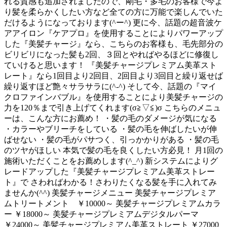
れる質感も追加されましたので、剛毛・多毛のお客様で今よ
り髪を柔らかくしたい方など全ての方に万能で楽しんでいた
だけるようになっております(^ー^) 更に今、話題の超音波ケ
アアイロン『ケアプロ』を使用することによりパワーアップ
した『美髪チャージ』なら、こちらのお客様も、毛先部分の
ビリビリになった髪も2回、３回とやればやるほどに修復し
ていけると思います！ 『美髪チャージプレミアム美革スト
レート』なら1回目より2回目、2回目より3回目と繰り返せば
繰り返すほど艶々サラサラに(^-^) そして今、話題の『マイ
クロファインバブル』を使用することにより美髪チャージの
力を120％まで引き上げてくれます(σ≧▽≦)σ こちらのメニュ
ーは、こんな方にお薦め！ ・髪の毛のダメージが気になる
・カラーやブリーチをしている ・髪の毛を伸ばしたいが伸
ばせない ・髪の毛がパサつく、引っかかりがある ・髪の毛
のツヤがほしい 本気で髪の毛を良くしたい方必見！ 月1回の
施術いただくことをお薦めします(^_^) 新システムによりグ
レードアップした『美髪チャージプレミアム美革ストレー
ト』で さわればわかる！さわりたくなる髪を手に入れてみ
ませんか(^^) 美髪チャージメニュー 美髪チャージプレミア
ムトリートメント ￥10000～ 美髪チャージプレミアムカラ
ー ￥18000～ 美髪チャージプレミアムデジタルパーマ
￥24000～ 美髪チャージプレミアム美革ストレート ￥27000