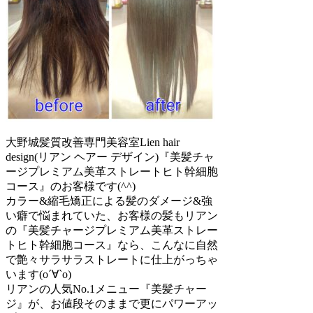
大野城髪質改善専門美容室Lien hair
design(リアン ヘアー デザイン)『美髪チャ
ージプレミアム美革ストレートヒト幹細胞
コース』のお客様です(^^)
カラー&縮毛矯正による髪のダメージ&強
い癖で悩まれていた、お客様の髪もリアン
の『美髪チャージプレミアム美革ストレー
トヒト幹細胞コース』なら、こんなに自然
で艶々サラサラストレートに仕上がっちゃ
います(о´∀`о)
リアンの人気No.1メニュー『美髪チャー
ジ』が、お値段そのままで更にパワーアッ