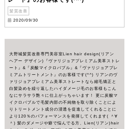
髪質改善
2020/09/30
大野城髪質改善専門美容室Lien hair design(リアン
ヘアー デザイン)『ヴァリジョアプレミアム美革ストレ
ート』&『炭酸マイクロバブル』&『ヴァリジョアプレ
ミアムトリートメント』のお客様です(^^) リアンのヴ
ァリジョアプレミアム美革ストレートなら縮毛矯正と
白髪染めを繰り返したハイダメージ毛のお客様もこん
なにサラサラ艶々に仕上がっちゃいます！ 更に炭酸マ
イクロバブルで毛髪内部の不純物を取り除くことによ
りトリートメント成分の浸透を促進してくれることに
より120％のパフォーマンスを発揮してくれます( ＾∀
＾) 髪のダメージや癖で悩んでる方、Lien(リアン)hair