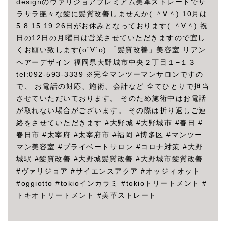
designのヴァリジョアプレミアム美革ストレートでサ
ラサラ艶々な髪に髪質改善しませんか( ＾∀＾) 10月は
5.8.15.19.26日がお休みとなっております( ＾∀＾) 祝
日の12日の月曜日は営業させていただきますので宜し
くお願い致します(о´∀`о) 「髪質改善」美容室 リアン
ヘアーデザイン 福岡県大野城市中央２丁目１−１３
tel:092-593-3339 ※完全マンツーマンサロンですの
で、 お電話の対応、施術、会計など 全てひとりで担当
させていただいております。 そのため施術中はお電話
が取れない場合がございます。 その際は折り返しご連
絡をさせていただきます #大野城 #大野城市 #春日 #
春日市 #太宰府 #太宰府市 #福岡 #博多区 #マンツー
マン美容室 #プライベートサロン #コロナ対策 #大野
城駅 #髪質改善 #大野城髪質改善 #大野城市髪質改善
#ヴァリジョア #サイエンスアクア #オッジィオット
#oggiotto #tokioインカラミ #tokioトリートメント #
トキオトリートメント #美革ストレート