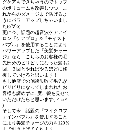
グケアもできちゃうのでトップ
のボリュームも改善しつつ、こ
れからのダメージまで防げるよ
うにパワーアップしちゃいまし
た(о´∀`о)
更に今、話題の超音波ケアアイ
ロン『ケアプロ』&『モイスト
バブル』を使用することにより
パワーアップした『美髪チャー
ジ』なら、こちらのお客様の毛
先部分のビリビリになった髪も2
回、３回とやればやるほどに修
復していけると思います！
もし他店での施術失敗で毛先が
ビリビリになってしまわれたお
客様も諦めずに1度、髪を見せて
いただけたらと思います( ＾ω＾
)
そして今、話題の『マイクロフ
ァインバブル』を使用すること
により美髪チャージの力を120％
まで引き上げてくれます