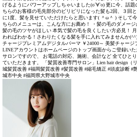
げるようにパワーアップしちゃいました(о´∀`о) 更に今
ちらのお客様の毛先部分のビリビリになった髪も2回、３回
に1度、髪を見せていただけたらと思います( ＾ω＾ ) そし
ちらのメニューは、こんな方にお薦め！ ・髪の毛のダメージ
髪の毛のツヤがほしい 本気で髪の毛を良くしたい方必見！ 月
わればわかる！さわりたくなる髪を手に入れてみませんか(^^) 
チャージプレミアムデジタルパーマ ￥24000～ 美髪チャージ
LINEアカウントはホームページのトップ画面からご登録いただけます
サロンですので、 お電話の対応、施術、会計など 全てひと
ていただきます。 「髪質改善専門サロン」Lien hair design
城髪質改善 #福岡髪質改善 #髪質改善 #縮毛矯正 #頭皮診断 #艶
城市中央 #福岡県大野城市中央