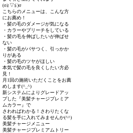
(σ≧▽≦)σ
こちらのメニューは、こんな方
にお薦め！
・髪の毛のダメージが気になる
・カラーやブリーチをしている
・髪の毛を伸ばしたいが伸ばせ
ない
・髪の毛がパサつく、引っかか
りがある
・髪の毛のツヤがほしい
本気で髪の毛を良くしたい方必
見！
月1回の施術いただくことをお薦
めします(^_^)
新システムによりグレードアッ
プした『美髪チャージプレミア
ムカラー』で
さわればわかる！さわりたくな
る髪を手に入れてみませんか(^^)
美髪チャージメニュー
美髪チャージプレミアムトリー