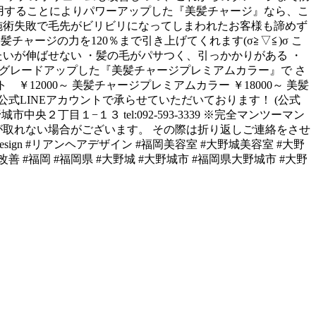
を使用することによりパワーアップした『美髪チャージ』なら、こ
施術失敗で毛先がビリビリになってしまわれたお客様も諦めず
ャージの力を120％まで引き上げてくれます(σ≧▽≦)σ こ
いが伸ばせない ・髪の毛がパサつく、引っかかりがある ・
よりグレードアップした『美髪チャージプレミアムカラー』で さ
12000～ 美髪チャージプレミアムカラー ￥18000～ 美髪
は公式LINEアカウントで承らせていただいております！ (公式
丁目１−１３ tel:092-593-3339 ※完全マンツーマン
が取れない場合がございます。 その際は折り返しご連絡をさせ
design #リアンヘアデザイン #福岡美容室 #大野城美容室 #大野
改善 #福岡 #福岡県 #大野城 #大野城市 #福岡県大野城市 #大野