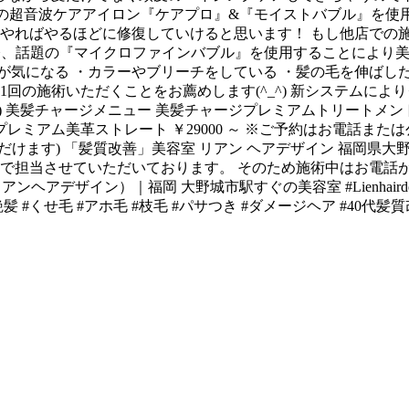
、話題の超音波ケアアイロン『ケアプロ』&『モイストバブル』
とやればやるほどに修復していけると思います！ もし他店での
て今、話題の『マイクロファインバブル』を使用することにより美髪チ
が気になる ・カラーやブリーチをしている ・髪の毛を伸ばした
1回の施術いただくことをお薦めします(^_^) 新システムに
美髪チャージメニュー 美髪チャージプレミアムトリートメント ￥
プレミアム美革ストレート ￥29000 ～ ※ご予約はお電話また
) 「髪質改善」美容室 リアン ヘアデザイン 福岡県大野城市中央２
りで担当させていただいております。 そのため施術中はお電話
（リアンヘアデザイン）｜福岡 大野城市駅すぐの美容室 #Lienhair
髪 #くせ毛 #アホ毛 #枝毛 #パサつき #ダメージヘア #40代髪質