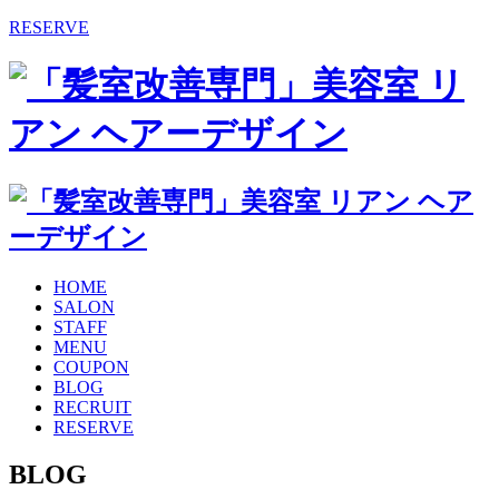
RESERVE
HOME
SALON
STAFF
MENU
COUPON
BLOG
RECRUIT
RESERVE
BLOG