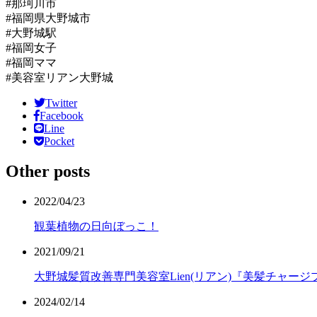
#那珂川市
#福岡県大野城市
#大野城駅
#福岡女子
#福岡ママ
#美容室リアン大野城
Twitter
Facebook
Line
Pocket
Other posts
2022/04/23
観葉植物の日向ぼっこ！
2021/09/21
大野城髪質改善専門美容室Lien(リアン)『美髪チャージ
2024/02/14