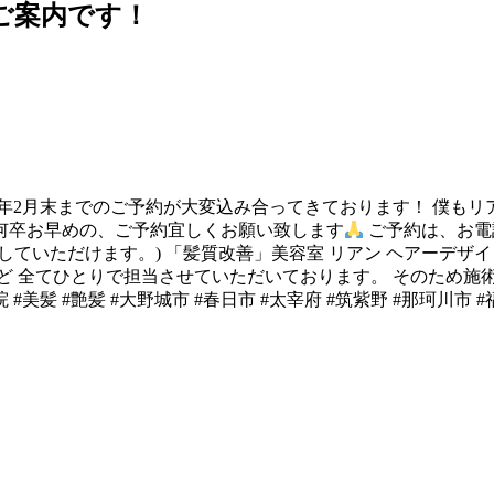
のご案内です！
ン) 只今2024年2月末までのご予約が大変込み合ってきております
何卒お早めの、ご予約宜しくお願い致します
ご予約は、お電話
だけます。) 「髪質改善」美容室 リアン ヘアーデザイン 福岡県大
ど 全てひとりで担当させていただいております。 そのため施
#美髪 #艶髪 #大野城市 #春日市 #太宰府 #筑紫野 #那珂川市