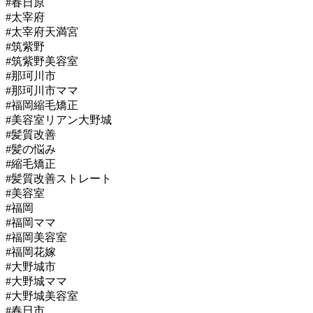
#春日原
#太宰府
#太宰府天満宮
#筑紫野
#筑紫野美容室
#那珂川市
#那珂川市ママ
#福岡縮毛矯正
#美容室リアン大野城
#髪質改善
#髪の悩み
#縮毛矯正
#髪質改善ストレート
#美容室
#福岡
#福岡ママ
#福岡美容室
#福岡花嫁
#大野城市
#大野城ママ
#大野城美容室
#春日市