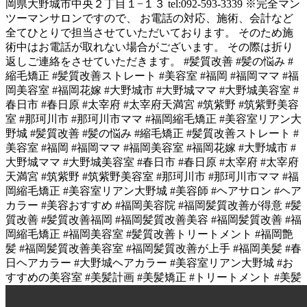
岡県大野城市中央２丁目１−１３ tel:092-593-3339 ※完全マン
ツーマンサロンですので、 お電話の対応、施術、会計など
全てひとりで担当させていただいております。 そのため施
術中はお電話が取れない場合がございます。 その際は折り
返しご連絡をさせていただきます。 #髪質改善 #髪の悩み #
縮毛矯正 #髪質改善ストレート #美容室 #福岡 #福岡ママ #福
岡美容室 #福岡花嫁 #大野城市 #大野城ママ #大野城美容室 #
春日市 #春日原 #太宰府 #太宰府天満宮 #筑紫野 #筑紫野美容
室 #那珂川市 #那珂川市ママ #福岡縮毛矯正 #美容室リアン大
野城 #髪質改善 #髪の悩み #縮毛矯正 #髪質改善ストレート #
美容室 #福岡 #福岡ママ #福岡美容室 #福岡花嫁 #大野城市 #
大野城ママ #大野城美容室 #春日市 #春日原 #太宰府 #太宰府
天満宮 #筑紫野 #筑紫野美容室 #那珂川市 #那珂川市ママ #福
岡縮毛矯正 #美容室リアン大野城 #美容師 #ヘアサロン #ヘア
カラー #美容おすすめ #福岡美容院 #福岡髪質改善が得意 #髪
質改善 #髪質改善福岡 #福岡髪質改善美容 #福岡髪質改善 #福
岡縮毛矯正 #福岡美容室 #髪質改善トリートメント #福岡艶
髪 #福岡髪質改善美容室 #福岡髪質改善が上手 #福岡美髪 #春
日ヘアカラー #大野城ヘアカラー #美容室リアン大野城 #お
すすめの美容室 #美髪計画 #美髪矯正 #トリートメント #美髪