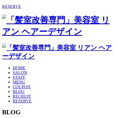
RESERVE
HOME
SALON
STAFF
MENU
COUPON
BLOG
RECRUIT
RESERVE
BLOG