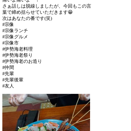
さぁ話しは脱線しましたが、今回もこの言
葉で締め括らせていただきます😁
次はあなたの番です(笑)
#宗像
#宗像ランチ
#宗像グルメ
#宗像市
#伊勢海老料理
#伊勢海老祭り
#伊勢海老のお造り
#仲間
#先輩
#先輩後輩
#友人