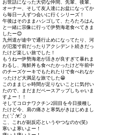
お世話になった大切な仲間、先輩、後輩、
オーナー、そして友人達にお盆になってか
ら毎日一人ずつ会いに行くシリーズ！
午後はそのままハシゴして、たろたろはん
と一緒に宗像に行って伊勢海老食べてきま
したー😊
九州道が途中で通行止めになってたり、河
が氾濫寸前だったりアクシデント続きだっ
たけど楽しい旅でした！
もうねー伊勢海老が活きが良すぎて暴れま
わるし、海鮮丼も食べたかったけど午前中
のチーズケーキでもたれたりで食べれなか
ったけど大満足な旅でした😁
このままじゃ時間が足りないことに気付い
たので、まだまだペースアップしちゃいま
すよー！！
そしてコロナワクチン2回目を今日接種し
たけど今、肩の痛さと寒気がきはじめまし
た( ´;ﾟ;∀;ﾟ;)
こ、これが副反応というやつなのか(笑)
寒いよ寒いよー！
痛いよ痛いよー！