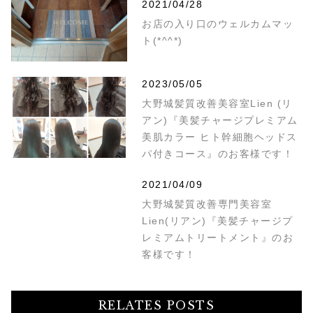
2021/04/28
お店の入り口のウェルカムマッ
ト(*^^*)
2023/05/05
大野城髪質改善美容室Lien (リ
アン)『美髪チャージプレミアム
美肌カラー ヒト幹細胞ヘッドス
パ付きコース』のお客様です！
2021/04/09
大野城髪質改善専門美容室
Lien(リアン)『美髪チャージプ
レミアムトリートメント』のお
客様です！
RELATES POSTS