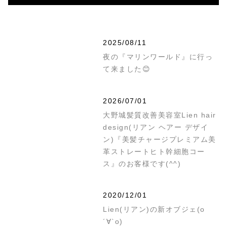
2025/08/11
夜の『マリンワールド』に行っ
て来ました😊
2026/07/01
大野城髪質改善美容室Lien hair
design(リアン ヘアー デザイ
ン)『美髪チャージプレミアム美
革ストレートヒト幹細胞コー
ス』のお客様です(^^)
2020/12/01
Lien(リアン)の新オブジェ(о
´∀`о)