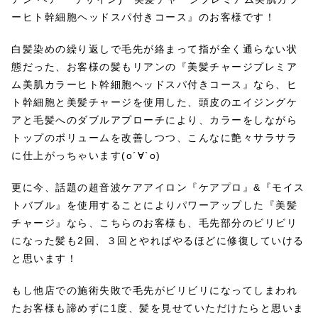
ーヒト幹細胞ヘッドスパ付きコース』のお客様です！
白髪染めの繰り返しで毛先が絡まって指が全く通らない状
態だった、お客様の髪もリアンの『美髪チャージプレミア
ム美肌カラーヒト幹細胞ヘッドスパ付きコース』なら、ヒ
ト幹細胞と美髪チャージを使用した、頭皮のエイジングケ
アと毛髪へのダブルアプローチにより、カラーをしながら
トップのボリュームを改善しつつ、こんなに艶々サラサラ
に仕上がっちゃいます(о´∀`о)
更に今、話題の超音波ケアアイロン『ケアプロ』&『モイス
トバブル』を使用することによりパワーアップした『美髪
チャージ』なら、こちらのお客様も、毛先部分のビリビリ
になった髪も2回、３回とやればやるほどに修復していける
と思います！
もし他店での施術失敗で毛先がビリビリになってしまわれ
たお客様も諦めずに1度、髪を見せていただけたらと思いま