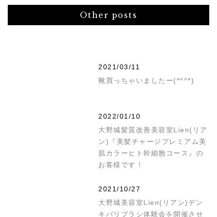
Other posts
2021/03/11
靴買っちゃいましたー(*^^*)
2022/01/10
大野城髪質改善美容室Lien(リア
ン)『美髪チャージプレミアム美
肌カラーヒト幹細胞コース』の
お客様です！
2021/10/27
大野城美容室Lien(リアン)デン
キバリブラシ体験会を開催させ