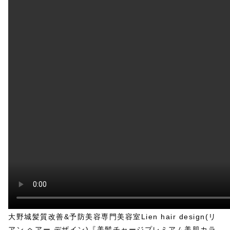
大野城髪質改善&予防美容専門美容室Lien hair design(リ
アン ヘアー デザイン)『美髪チャージプレミアム美肌カラ