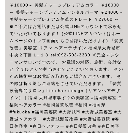
￥10000～ 美髪チャージプレミアムカラー ￥18000
～ 美髪チャージプレミアムデジタルパーマ ￥24000～
美髪チャージプレミアム美革ストレート ￥27000 ～
※ご予約はお電話または公式LINEアカウントで承らせ
ていただいております！ (公式LINEアカウントはホー
ムページのトップ画面からご登録いただけます) 「髪質
改善」美容室 リアン ヘアーデザイン 福岡県大野城市
中央２丁目１−１３ tel:092-593-3339 ※完全マンツ
ーマンサロンですので、 お電話の対応、施術、会計な
ど 全てひとりで担当させていただいております。 その
ため施術中はお電話が取れない場合がございます。 そ
の際は折り返しご連絡をさせていただきます。 「髪質
改善専門サロン」Lien hair design（リアンヘアデザ
イン）｜福岡 大野城市駅すぐの美容室 #福岡美容室 #
福岡ヘアカラー #福岡髪質改善 #福岡 #福岡県
#fukuoka #福岡美容院 #大野城市 #大野城美容室 #大
野城ヘアカラー #大野城髪質改善 #大野城美容院 #春
日美容室 #春日ヘアカラー #春日髪質改善 #春日美容