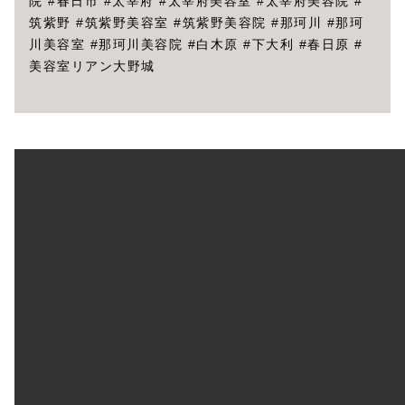
院 #春日市 #太宰府 #太宰府美容室 #太宰府美容院 #
筑紫野 #筑紫野美容室 #筑紫野美容院 #那珂川 #那珂
川美容室 #那珂川美容院 #白木原 #下大利 #春日原 #
美容室リアン大野城