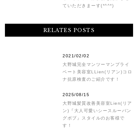
ていただきまーす(*^^*)
RELATES POSTS
2021/02/02
大野城完全マンツーマンプライ
ベート美容室LLien(リアン)コロ
ナ抗原検査のご紹介です！
2025/08/15
大野城髪質改善美容室Lien(リア
ン)『大人可愛いシースルーバン
グボブ』スタイルのお客様で
す！