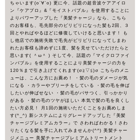
ちゃいます(о´∀`о) 更に今、話題の超音波ケアアイロ
ン『ケアプロ』&『モイストバブル』を使用することに
よりパワーアップした『美髪チャージ』なら、こちら
のお客様も、毛先部分のビリビリになった髪も2回、３
回とやればやるほどに修復していけると思います！ も
し他店での施術失敗で毛先がビリビリになってしまわ
れたお客様も諦めずに1度、髪を見せていただけたらと
思います( ＾ω＾ ) そして今、話題の『マイクロファイ
ンバブル』を使用することにより美髪チャージの力を
120％まで引き上げてくれます(σ≧▽≦)σ こちらのメニ
ューは、こんな方にお薦め！ ・髪の毛のダメージが気
になる ・カラーやブリーチをしている ・髪の毛を伸ば
したいが伸ばせない ・髪の毛がパサつく、引っかかり
がある ・髪の毛のツヤがほしい 本気で髪の毛を良くし
たい方必見！ 月1回の施術いただくことをお薦めしま
す(^_^) 新システムによりグレードアップした『美髪
チャージプレミアムカラー』で さわればわかる！さわ
りたくなる髪を手に入れてみませんか(^^) 美髪チャー
ジメニュー 美髪チャージプレミアムトリートメント