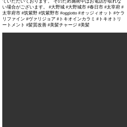
ていただいております。 そのため施術中はお電話が取れな
い場合がございます。 #大野城 #大野城市 #春日市 #太宰府 #
太宰府市 #筑紫野 #筑紫野市 #oggiotto #オッジィオット #ケラ
リファイン #ヴァリジョア #トキオインカラミ #トキオトリ
ートメント #髪質改善 #美髪チャージ #美髪