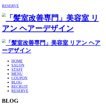
RESERVE
HOME
SALON
STAFF
MENU
COUPON
BLOG
RECRUIT
RESERVE
BLOG