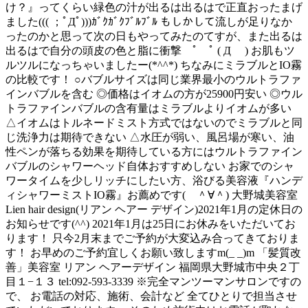
け？』ってくらい緑色の汁が出るは出るはで正直おったまげ
ました((( ；ﾟДﾟ)))ｶﾞｸｶﾞｸﾌﾞﾙﾌﾞﾙ もしかして流しが足りなか
ったのかと思って次の日もやってみたのてすが、また出るは
出るはで自分の頭皮の色と脂に衝撃 ﾟ ﾟ ( Д ) お肌もツ
ルツルになっちゃいましたー(*^^*) ちなみにミラブルとIO霧
の比較です！ ○バブルサイズは同じ業界最小のウルトラファ
インバブルを含む ◎価格はイオムの方が25900円安い ◎ウル
トラファインバブルの含有量はミラブルよりイオムが多い
△イオムはトルネードミスト方式ではないのでミラブルと同
じ洗浄力は期待できない △水圧が弱い、風呂場が寒い、油
性ペンが落ちる効果を期待している方にはウルトラファイン
バブルのシャワーヘッド自体おすすめしない お家でのシャ
ワータイムを少しリッチにしたい方、浴びる美容液『ハンデ
ィシャワーミストIO霧』お薦めです( ＾∀＾) 大野城美容室
Lien hair design(リアン ヘアー デザイン)2021年1月の定休日の
お知らせです(^^) 2021年1月は25日にお休みをいただいてお
ります！ 只今2月末までご予約が大変込み合ってきておりま
す！ お早めのご予約宜しくお願い致しますm(_ _)m 「髪質改
善」美容室 リアン ヘアーデザイン 福岡県大野城市中央２丁
目１−１３ tel:092-593-3339 ※完全マンツーマンサロンですの
で、 お電話の対応、施術、会計など 全てひとりで担当させ