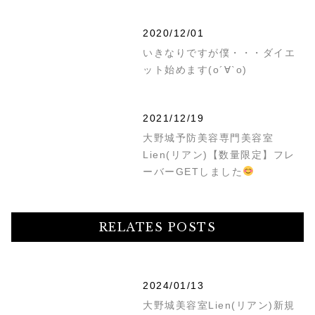
2020/12/01
いきなりですが僕・・・ダイエ
ット始めます(о´∀`о)
2021/12/19
大野城予防美容専門美容室
Lien(リアン)【数量限定】フレ
ーバーGETしました
RELATES POSTS
2024/01/13
大野城美容室Lien(リアン)新規