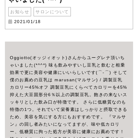
お知らせ
サロンについて
2021/01/18
Oggiotto(オッジィオット)さんからユーグレナ頂いち
ゃいました(*^^*) 味も飲みやすいし豆乳と飲むと相乗
効果で更に美容や健康にいいらしいです(⌒‐⌒) そして
僕のお薦めの豆乳は marusan(マルサン) / 調製豆乳
カロリー45%オフ 調製豆乳にくらべてカロリーを45%
抑えた大豆固形分6％以上の調製豆乳。飽きの来ないス
ッキリとした飲み口が特徴です。 さらに低糖質なのも
特徴の1つ。それでいて栄養素はしっかりと摂取できる
ため、美容を気にする方にもおすすめです。 『マルサ
ン』の回し者みたいになってますが、味や低カロリ
ー、低糖質に拘った処方が美容に健康にお薦めです！