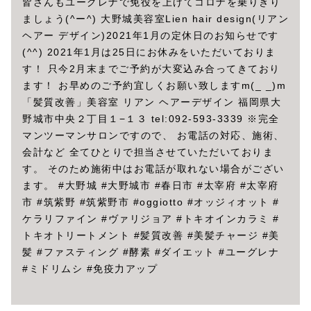
皆さんもユーグレナで免役を上げてコロナを乗りきり
ましょう(^ー^) 大野城美容室Lien hair design(リアン
ヘアー デザイン)2021年1月の定休日のお知らせです
(^^) 2021年1月は25日にお休みをいただいておりま
す！ 只今2月末までご予約が大変込み合ってきており
ます！ お早めのご予約宜しくお願い致しますm(_ _)m
「髪質改善」美容室 リアン ヘアーデザイン 福岡県大
野城市中央２丁目１−１３ tel:092-593-3339 ※完全
マンツーマンサロンですので、 お電話の対応、施術、
会計など 全てひとりで担当させていただいておりま
す。 そのため施術中はお電話が取れない場合がござい
ます。 #大野城 #大野城市 #春日市 #太宰府 #太宰府
市 #筑紫野 #筑紫野市 #oggiotto #オッジィオット #
ケラリファイン #ヴァリジョア #トキオインカラミ #
トキオトリートメント #髪質改善 #美髪チャージ #美
髪 #ファスティング #酵素 #ダイエット #ユーグレナ
#ミドリムシ #免疫力アップ