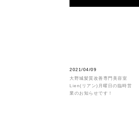
2021/04/09
大野城髪質改善専門美容室
Lien(リアン)月曜日の臨時営
業のお知らせです！