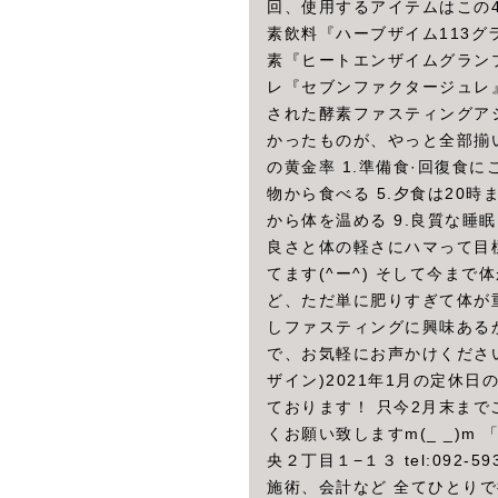
回、使用するアイテムはこの4
素飲料『ハーブザイム113グ
素『ヒートエンザイムグランプ
レ『セブンファクタージュレ
された酵素ファスティングア
かったものが、やっと全部揃い
の黄金率 1.準備食·回復食に
物から食べる 5.夕食は20時
から体を温める 9.良質な睡
良さと体の軽さにハマって目
てます(^ー^) そして今ま
ど、ただ単に肥りすぎて体が重
しファスティングに興味ある
で、お気軽にお声かけください( ＾
ザイン)2021年1月の定休日の
ております！ 只今2月末ま
くお願い致しますm(_ _)m
央２丁目１−１３ tel:092
施術、会計など 全てひとり