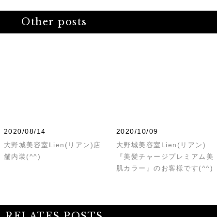
Other posts
2020/08/14
2020/10/09
大野城美容室Lien(リアン)店
大野城美容室Lien(リアン)
舗内装(^^)
『美髪チャージプレミアム美
肌カラー』のお客様です(^^)
RELATES POSTS