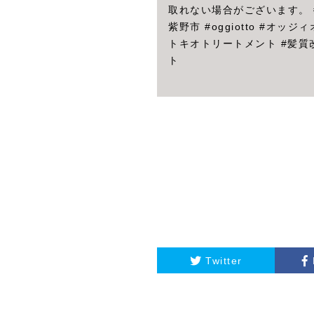
取れない場合がございます。 #
紫野市 #oggiotto #オ
トキオトリートメント #髪質改
ト
Twitter