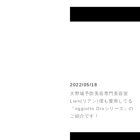
2022/05/18
大野城予防美容専門美容室
Lien(リアン)僕も愛用してる
『oggiotto Drsシリーズ』の
ご紹介です！