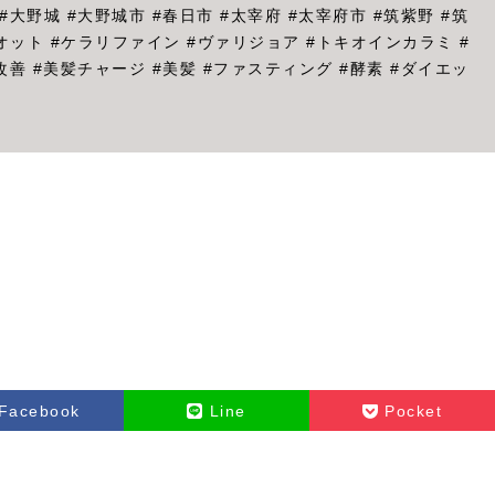
大野城 #大野城市 #春日市 #太宰府 #太宰府市 #筑紫野 #筑
ッジィオット #ケラリファイン #ヴァリジョア #トキオインカラミ #
善 #美髪チャージ #美髪 #ファスティング #酵素 #ダイエッ
Facebook
Line
Pocket