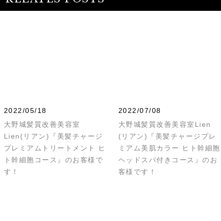
2022/05/18
2022/07/08
大野城髪質改善美容室
大野城髪質改善美容室Lien
Lien(リアン)『美髪チャージ
(リアン)『美髪チャージプレ
プレミアムトリートメント ヒ
ミアム美肌カラー ヒト幹細胞
ト幹細胞コース』のお客様で
ヘッドスパ付きコース』のお
す！
客様です！