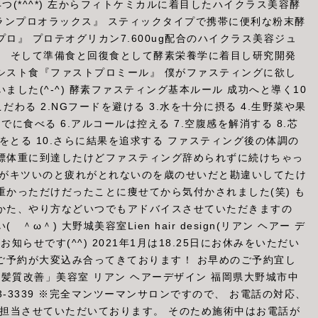
つ(*^^*) 左からフィトケミカルに着目したハイクラス美容酵
ランプロオラックス』 スティックタイプで携帯に便利な粉末酵
ロ』 プロテオグリカン7.600ug配合のハイクラス美容ジュ
』 そして準備食と回復食として酵素栄養学に着目し研究開発
シスト食『ファストプロミール』 僕がファスティングに欲し
ました(^-^) 酵素ファスティング基本ルール 成功へと導く10
こだわる 2.NGフードを避ける 3.水を十分に摂る 4.生野菜や果
までに食べる 6.アルコールは控える 7.空腹感を解消する 8.芯
眠をとる 10.さらに結果を追求する ファスティング後の体調の
標体重に到達したけどファスティング辞められずに続けちゃっ
で体がキツいのと疲れがとれないのを歳のせいだと勘違いしてたけ
かっただけだったことに痩せてから気付かされました(笑) も
かた、やり方などいつでもアドバイスさせていただきますの
ω＾) 大野城美容室Lien hair design(リアン ヘアー デ
お知らせです(^^) 2021年1月は18.25日にお休みをいただい
でご予約が大変込み合ってきております！ お早めのご予約宜し
 「髪質改善」美容室 リアン ヘアーデザイン 福岡県大野城市中
-593-3339 ※完全マンツーマンサロンですので、 お電話の対応、
で担当させていただいております。 そのため施術中はお電話が