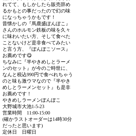
れてて、もしかしたら販売辞め
るかもとの事だったので幻の味
になっちゃうかもです！
昔懐かしの『馬鹿盛ぽんぽこ』
さんのホルモン鉄板の味を久々
に味わいたい方、そして食べた
ことないけど是非食べてみたい
と言う方、『ぽんぽこソース』
お薦めです😋
ちなみに『半やきめしとラーメ
ンのセット』が今のご時世に、
なんと税込990円で食べれちゃう
のと味も激ウマなので『半やき
めしとラーメンセット』も是非
お薦めです！
やきめしラーメンぽんぽこ
大野城市大池1-5-23
営業時間 11:00-15:00
(確かラストオーダーは14時30分
だったと思います)
定休日 日曜日