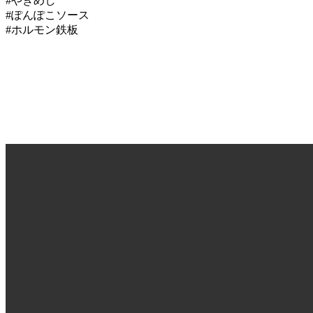
#やきめし
#ぽんぽこソース
#ホルモン鉄板