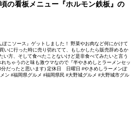
頃の看板メニュー『ホルモン鉄板』の
ぽこソース』ゲットしました！ 野菜やお肉など何にかけて
、買いに行った時に売り切れてて、もしかしたら販売辞めるか
たい方、そして食べたことないけど是非食べてみたいと言う
食べれちゃうのと味も激ウマなので『半やきめしとラーメンセッ
4時30分だったと思います) 定休日 日曜日 #やきめしラーメンぽ
ーメン #福岡県グルメ #福岡県民 #大野城グルメ #大野城市グル