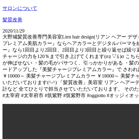
サロンについて
髪質改善
2020/11/29
大野城髪質改善専門美容室Lien hair design(リアン ヘ
プレミアム美肌カラー』ならヘアカラーとデジタルパーマを繰り
ー』なら1回目より2回目、2回目より3回目と繰り返せば繰り
チャージの力を120％まで引き上げてくれます(σ≧▽≦)σ 
が伸ばせない ・髪の毛がパサつく、引っかかりがある ・髪の
ードアップした『美髪チャージプレミアムカラー』で さわれ
￥10000～ 美髪チャージプレミアムカラー ￥18000～ 美髪チ
いただいております(^-^) 「髪質改善」美容室 リアン ヘアーデ
計など 全てひとりで担当させていただいております。 そのた
#太宰府 #太宰府市 #筑紫野 #筑紫野市 #oggiotto #オ