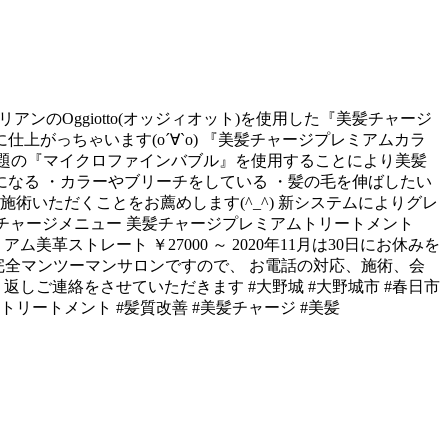
) リアンのOggiotto(オッジィオット)を使用した『美髪チャージ
がっちゃいます(о´∀`о) 『美髪チャージプレミアムカラ
、話題の『マイクロファインバブル』を使用することにより美髪
気になる ・カラーやブリーチをしている ・髪の毛を伸ばしたい
術いただくことをお薦めします(^_^) 新システムによりグレ
美髪チャージメニュー 美髪チャージプレミアムトリートメント
ム美革ストレート ￥27000 ～ 2020年11月は30日にお休みを
339 ※完全マンツーマンサロンですので、 お電話の対応、施術、会
しご連絡をさせていただきます #大野城 #大野城市 #春日市
キオトリートメント #髪質改善 #美髪チャージ #美髪