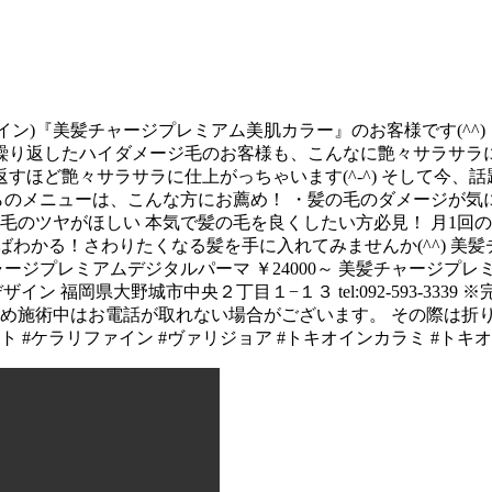
アー デザイン)『美髪チャージプレミアム美肌カラー』のお客様です(^^
返したハイダメージ毛のお客様も、こんなに艶々サラサラに仕上
返すほど艶々サラサラに仕上がっちゃいます(^-^) そして今
こちらのメニューは、こんな方にお薦め！ ・髪の毛のダメージが
毛のツヤがほしい 本気で髪の毛を良くしたい方必見！ 月1回の施
ばわかる！さわりたくなる髪を手に入れてみませんか(^^) 
ャージプレミアムデジタルパーマ ￥24000～ 美髪チャージプレミア
ザイン 福岡県大野城市中央２丁目１−１３ tel:092-593-3
め施術中はお電話が取れない場合がございます。 その際は折り返
ッジィオット #ケラリファイン #ヴァリジョア #トキオインカラミ #ト