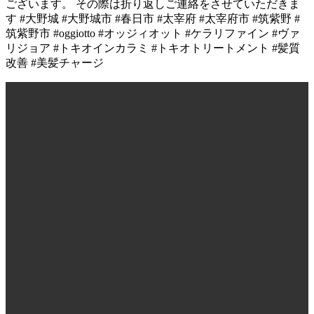
ございます。 その際は折り返しご連絡をさせていただきま
す #大野城 #大野城市 #春日市 #太宰府 #太宰府市 #筑紫野 #
筑紫野市 #oggiotto #オッジィオット #ケラリファイン #ヴァ
リジョア #トキオインカラミ #トキオトリートメント #髪質
改善 #美髪チャージ