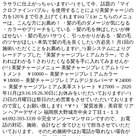
ラサラに仕上がっちゃいます(^-^) そして今、話題の『マイ
クロファインバブル』を使用することにより美髪チャージの
力を120％まで引き上げてくれます(σ≧▽≦)σ こちらのメニュ
ーは、こんな方にお薦め！ ・髪の毛のダメージが気になる
・カラーやブリーチをしている ・髪の毛を伸ばしたいが伸
ばせない ・髪の毛がパサつく、引っかかりがある ・髪の毛
のツヤがほしい 本気で髪の毛を良くしたい方必見！ 月1回の
施術いただくことをお薦めします(^_^) 新システムによりグ
レードアップした『美髪チャージプレミアムカラー』で さ
わればわかる！さわりたくなる髪を手に入れてみませんか
(^^) 美髪チャージメニュー 美髪チャージプレミアムトリー
トメント ￥10000～ 美髪チャージプレミアムカラー
￥18000～ 美髪チャージプレミアムデジタルパーマ ￥24000
～ 美髪チャージプレミアム美革ストレート ￥27000 ～ 2020
年11月は9.16.19.26.30日にお休みをいただいております(^-^)
23日の月曜日は祭日のため営業をさせていただいております
ので宜しくお願い致します( ＾∀＾) 「髪質改善」美容室 リア
ン ヘアーデザイン 福岡県大野城市中央２丁目１−１３
tel:092-593-3339 ※完全マンツーマンサロンですので、 お電
話の対応、施術、会計など 全てひとりで担当させていただ
いております。 そのため施術中はお電話が取れない場合が