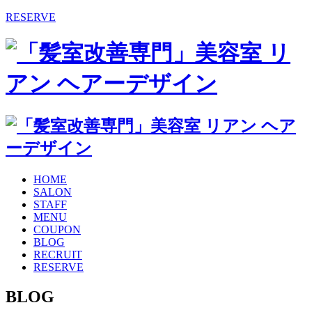
RESERVE
HOME
SALON
STAFF
MENU
COUPON
BLOG
RECRUIT
RESERVE
BLOG