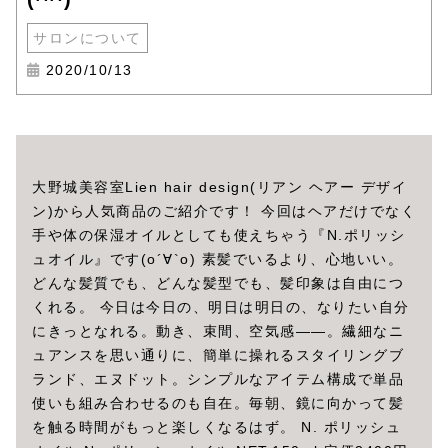
サロンについて
2020/10/13
大野城美容室Lien hair design(リアン ヘアー デザイ
ン)から人気商品のご紹介です！ 今回はヘアだけでなく
手や体の保湿オイルとしても使えちゃう『N.ポリッシ
ュオイル』です(о´∀`о) 素髪でいるより、心地いい。
どんな髪質でも、どんな髪型でも、髪印象は自由につ
くれる。 今日は今日の、明日は明日の、なりたい自分
にきっとなれる。動き、束間、空気感――。繊細なニ
ュアンスを思い通りに、簡単に操れるスタイリングブ
ランド、エヌドット。シンプルなアイテム構成で単品
使いも組み合わせるのも自在。毎朝、鏡に向かって髪
を触る時間がもっと楽しくなるはず。 N. ポリッシュ