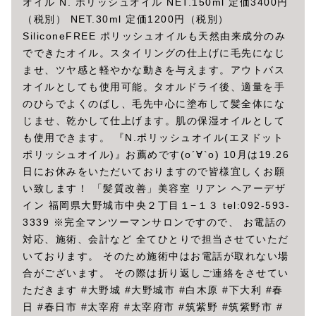
オイル N. ポリッシュオイル NET.150ml 定価3400円
（税別） NET.30ml 定価1200円（税別）
SiliconeFREE ポリッシュオイルも天然由来成分のみ
でできたオイル。スタイリングの仕上げに毛先になじ
ませ、ツヤ感と軽やかな動きを与えます。アウトバス
オイルとしても使用可能。タオルドライ後、適量を手
のひらでよくのばし、毛先中心に塗布して髪全体にな
じませ、乾かして仕上げます。肌の保湿オイルとして
も使用できます。 『N.ポリッシュオイル(エヌドット
ポリッシュオイル)』お薦めです(о´∀`о) 10月は19.26
日にお休みをいただいておりますので皆様宜しくお願
い致します！ 「髪質改善」美容室 リアン ヘアーデザ
イン 福岡県大野城市中央２丁目１−１３ tel:092-593-
3339 ※完全マンツーマンサロンですので、 お電話の
対応、施術、会計など 全てひとりで担当させていただ
いております。 そのため施術中はお電話が取れない場
合がございます。 その際は折り返しご連絡をさせてい
ただきます #大野城 #大野城市 #白木原 #下大利 #春
日 #春日市 #太宰府 #太宰府市 #筑紫野 #筑紫野市 #