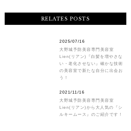
RELATES POSTS
2025/07/16
大野城予防美容専門美容室
Lien(リアン)『白髪を増やさな
い・老化させない』確かな技術
の美容室で新たな自分に出会お
う！
2021/11/16
大野城予防美容専門美容室
Lien(リアン)から大人気の『シ
ルキームース』のご紹介です！