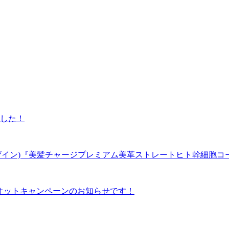
した！
 ヘアー デザイン)『美髪チャージプレミアム美革ストレートヒト幹細胞コ
ィオットキャンペーンのお知らせです！