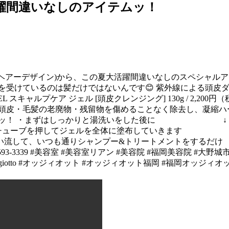
大活躍間違いなしのアイテムッ！
gn（リアンヘアーデザイン)から、この夏大活躍間違いなしのスペシ
を受けているのは髪だけではないんです😊 紫外線による頭皮ダ
RE GEL スキャルプケア ジェル [頭皮クレンジング] 130g / 
で頭皮・毛髪の老廃物・残留物を傷めることなく除去し、凝縮ハ
超簡単ッ！ ・まずはしっかりと湯洗いをした後に ↓ ・
ブを押してジェルを全体に塗布していきます ↓ 
つも通りシャンプー&トリートメントをするだけ 『oggi
593-3339 #美容室 #美容室リアン #美容院 #福岡美容院 #大野
#福岡oggiotto #オッジィオット #オッジィオット福岡 #福岡オッジィオ