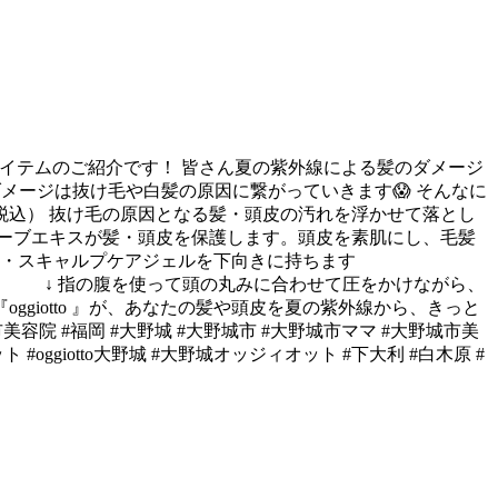
ャルアイテムのご紹介です！ 皆さん夏の紫外線による髪のダメージ
メージは抜け毛や白髪の原因に繋がっていきます😱 そんなに
2,200円（税込） 抜け毛の原因となる髪・頭皮の汚れを浮かせて落とし
ーブエキスが髪・頭皮を保護します。頭皮を素肌にし、毛髪
スキャルプケアジェルを下向きに持ちます
指の腹を使って頭の丸みに合わせて圧をかけながら、
otto 』が、あなたの髪や頭皮を夏の紫外線から、きっと
城市美容院 #福岡 #大野城 #大野城市 #大野城市ママ #大野城市美
ット #oggiotto大野城 #大野城オッジィオット #下大利 #白木原 #