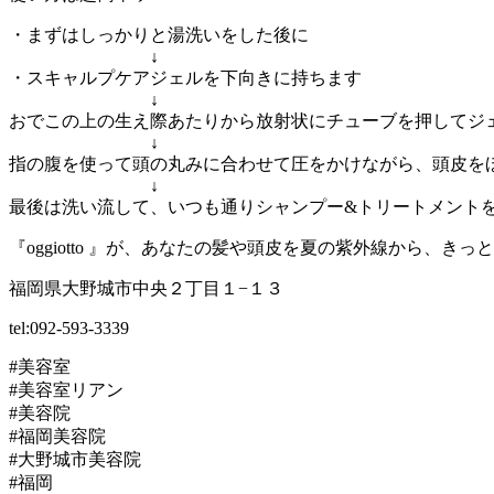
・まずはしっかりと湯洗いをした後に
↓
・スキャルプケアジェルを下向きに持ちます
↓
おでこの上の生え際あたりから放射状にチューブを押してジ
↓
指の腹を使って頭の丸みに合わせて圧をかけながら、頭皮を
↓
最後は洗い流して、いつも通りシャンプー&トリートメント
『oggiotto 』が、あなたの髪や頭皮を夏の紫外線から、きっ
福岡県大野城市中央２丁目１−１３
tel:092-593-3339
#美容室
#美容室リアン
#美容院
#福岡美容院
#大野城市美容院
#福岡