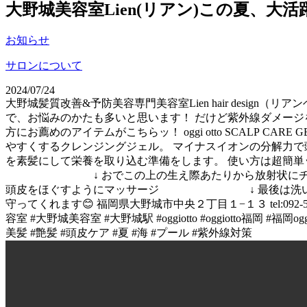
大野城美容室Lien(リアン)この夏、
お知らせ
サロンについて
2024/07/24
大野城髪質改善&予防美容専門美容室Lien hair desi
で、お悩みのかたも多いと思います！ だけど紫外線ダメージ
方にお薦めのアイテムがこちらッ！ oggi otto SCALP CA
やすくするクレンジングジェル。 マイナスイオンの分解力
を素髪にして栄養を取り込む準備をします。 使い方は
↓ おでこの上の生え際あたりから放射状にチュー
頭皮をほぐすようにマッサージ ↓ 最後は洗い流して、い
守ってくれます😊 福岡県大野城市中央２丁目１−１３ tel:092-
容室 #大野城美容室 #大野城駅 #oggiotto #oggiotto福岡 
美髪 #艶髪 #頭皮ケア #夏 #海 #プール #紫外線対策