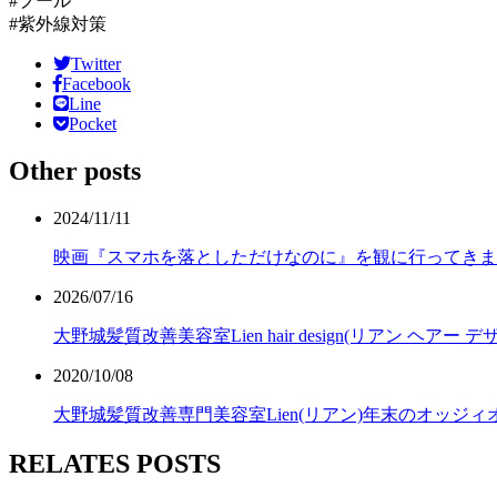
#プール
#紫外線対策
Twitter
Facebook
Line
Pocket
Other posts
2024/11/11
映画『スマホを落としただけなのに』を観に行ってきま
2026/07/16
大野城髪質改善美容室Lien hair design(リアン
2020/10/08
大野城髪質改善専門美容室Lien(リアン)年末のオッジ
RELATES POSTS