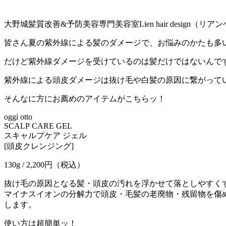
大野城髪質改善&予防美容専門美容室Lien hair desi
皆さん夏の紫外線による髪のダメージで、お悩みのかたも多
だけど紫外線ダメージを受けているのは髪だけではないんです
紫外線による頭皮ダメージは抜け毛や白髪の原因に繋がってい
そんなに方にお薦めのアイテムがこちらッ！
oggi otto
SCALP CARE GEL
スキャルプケア ジェル
[頭皮クレンジング]
130g / 2,200円（税込）
抜け毛の原因となる髪・頭皮の汚れを浮かせて落としやすく
マイナスイオンの分解力で頭皮・毛髪の老廃物・残留物を傷
します。
使い方は超簡単ッ！