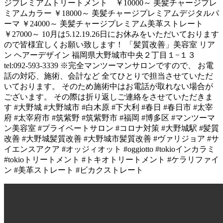
ジプレミアムトリートメント ￥10000～ 美髪チャージプレ
ミアムカラー ￥18000～ 美髪チャージプレミアムデジタルパ
ーマ ￥24000～ 美髪チャージプレミアム美革ストレート
￥27000～ 10月は5.12.19.26日にお休みをいただいております
ので皆様宜しくお願い致します！ 「髪質改善」美容室 リア
ン ヘアーデザイン 福岡県大野城市中央２丁目１−１３
tel:092-593-3339 ※完全マンツーマンサロンですので、 お電
話の対応、施術、会計など 全てひとりで担当させていただ
いております。 そのため施術中はお電話が取れない場合が
ございます。 その際は折り返しご連絡をさせていただきま
す #大野城 #大野城市 #白木原 #下大利 #春日 #春日市 #太宰
府 #太宰府市 #筑紫野 #筑紫野市 #福岡 #博多区 #マンツーマ
ン美容室 #プライベートサロン #コロナ対策 #大野城駅 #髪質
改善 #大野城髪質改善 #大野城市髪質改善 #ヴァリジョア #サ
イエンスアクア #オッジィオット #oggiotto #tokioインカラミ
#tokioトリートメント #トキオトリートメント #ケラリファイ
ン #美革ストレート #ビカクストレート