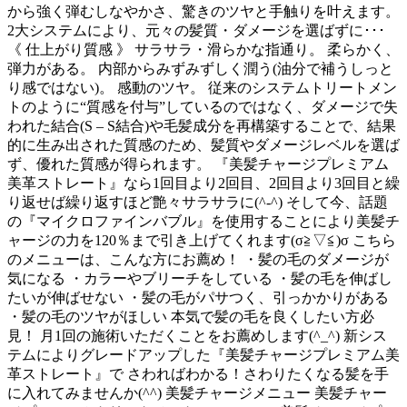
から強く弾むしなやかさ、驚きのツヤと手触りを叶えます。
2大システムにより、元々の髪質・ダメージを選ばずに･･･
《 仕上がり質感 》 サラサラ・滑らかな指通り。 柔らかく、
弾力がある。 内部からみずみずしく潤う(油分で補うしっと
り感ではない)。 感動のツヤ。 従来のシステムトリートメン
トのように“質感を付与”しているのではなく、ダメージで失
われた結合(S – S結合)や毛髪成分を再構築することで、結果
的に生み出された質感のため、髪質やダメージレベルを選ば
ず、優れた質感が得られます。 『美髪チャージプレミアム
美革ストレート』なら1回目より2回目、2回目より3回目と繰
り返せば繰り返すほど艶々サラサラに(^-^) そして今、話題
の『マイクロファインバブル』を使用することにより美髪チ
ャージの力を120％まで引き上げてくれます(σ≧▽≦)σ こちら
のメニューは、こんな方にお薦め！ ・髪の毛のダメージが
気になる ・カラーやブリーチをしている ・髪の毛を伸ばし
たいが伸ばせない ・髪の毛がパサつく、引っかかりがある
・髪の毛のツヤがほしい 本気で髪の毛を良くしたい方必
見！ 月1回の施術いただくことをお薦めします(^_^) 新シス
テムによりグレードアップした『美髪チャージプレミアム美
革ストレート』で さわればわかる！さわりたくなる髪を手
に入れてみませんか(^^) 美髪チャージメニュー 美髪チャー