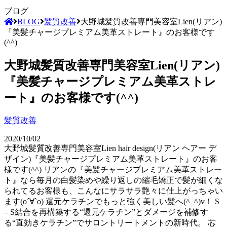
ブログ
BLOG
髪質改善
大野城髪質改善専門美容室Lien(リアン)
『美髪チャージプレミアム美革ストレート』のお客様です
(^^)
大野城髪質改善専門美容室Lien(リアン)
『美髪チャージプレミアム美革ストレ
ート』のお客様です(^^)
髪質改善
2020/10/02
大野城髪質改善専門美容室Lien hair design(リアン ヘアー デ
ザイン)『美髪チャージプレミアム美革ストレート』のお客
様です(^^) リアンの『美髪チャージプレミアム美革ストレー
ト』なら毎月の白髪染めや繰り返しの縮毛矯正で髪が細くな
られてるお客様も、こんなにサラサラ艶々に仕上がっちゃい
ます(о´∀`о) 還元ケラチンでもっと強く美しい髪へ(^_^)v！ S
– S結合を再構築する“還元ケラチン”とダメージを補修す
る“直効きケラチン”でサロントリートメントの新時代。 芯