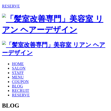
RESERVE
HOME
SALON
STAFF
MENU
COUPON
BLOG
RECRUIT
RESERVE
BLOG