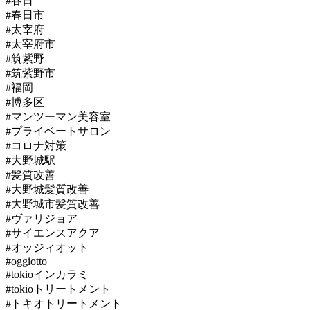
#春日
#春日市
#太宰府
#太宰府市
#筑紫野
#筑紫野市
#福岡
#博多区
#マンツーマン美容室
#プライベートサロン
#コロナ対策
#大野城駅
#髪質改善
#大野城髪質改善
#大野城市髪質改善
#ヴァリジョア
#サイエンスアクア
#オッジィオット
#oggiotto
#tokioインカラミ
#tokioトリートメント
#トキオトリートメント