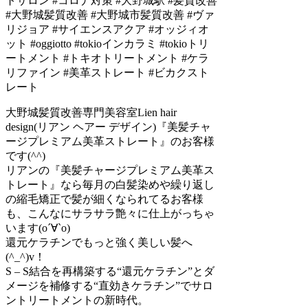
大野城髪質改善専門美容室Lien hair
design(リアン ヘアー デザイン)『美髪チャ
ージプレミアム美革ストレート』のお客様
です(^^)
リアンの『美髪チャージプレミアム美革ス
トレート』なら毎月の白髪染めや繰り返し
の縮毛矯正で髪が細くなられてるお客様
も、こんなにサラサラ艶々に仕上がっちゃ
います(о´∀`о)
還元ケラチンでもっと強く美しい髪へ
(^_^)v！
S – S結合を再構築する“還元ケラチン”とダ
メージを補修する“直効きケラチン”でサロ
ントリートメントの新時代。