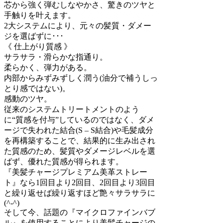
芯から強く弾むしなやかさ、驚きのツヤと
手触りを叶えます。
2大システムにより、元々の髪質・ダメー
ジを選ばずに･･･
《 仕上がり質感 》
サラサラ・滑らかな指通り。
柔らかく、弾力がある。
内部からみずみずしく潤う(油分で補うしっ
とり感ではない)。
感動のツヤ。
従来のシステムトリートメントのよう
に“質感を付与”しているのではなく、ダメ
ージで失われた結合(S – S結合)や毛髪成分
を再構築することで、結果的に生み出され
た質感のため、髪質やダメージレベルを選
ばず、優れた質感が得られます。
『美髪チャージプレミアム美革ストレー
ト』なら1回目より2回目、2回目より3回目
と繰り返せば繰り返すほど艶々サラサラに
(^-^)
そして今、話題の『マイクロファインバブ
ル』を使用することにより美髪チャージの