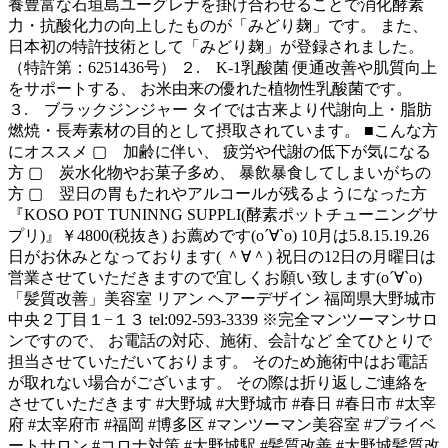
養豊富な石垣島ユーグレナを掛け合わせることで消化酵素
力・抗酸化力の向上したものが「みどり麹」です。 また、
日本初の特許技術として「みどり麹」が登録されました。
（特許第：6251436号） ２. K-1乳酸菌 便通改善や肌質向上
をサポートする、 お米由来の優れた植物性乳酸菌です。
３. ブラックジンジャー タイでは古来より代謝向上・脂肪
燃焼・長寿素材の目的として摂取されています。 ■こんな方
にオススメ ▢ 加齢に伴い、 疲労や代謝の低下が気になる
方 ▢ 炭水化物やお菓子多め、 暴飲暴食してしまいがちの
方 ▢ 翌日の胃もたれやアルコールが残るようになった方
『KOSO POT TUNINNG SUPPLI(酵素ポットチューニングサ
プリ)』￥4800(税抜き) お薦めです(о´∀`о) 10月は5.8.15.19.26
日がお休みとなっております( ＾∀＾) 祝日の12日の月曜日は
営業させていただきますので宜しくお願い致します(о´∀`о)
「髪質改善」美容室 リアン ヘアーデザイン 福岡県大野城市
中央２丁目１−１３ tel:092-593-3339 ※完全マンツーマンサロ
ンですので、 お電話の対応、施術、会計など 全てひとりで
担当させていただいております。 そのため施術中はお電話
が取れない場合がございます。 その際は折り返しご連絡を
させていただきます #大野城 #大野城市 #春日 #春日市 #太宰
府 #太宰府市 #福岡 #博多区 #マンツーマン美容室 #プライベ
ートサロン #コロナ対策 #大野城駅 #髪質改善 #大野城髪質改