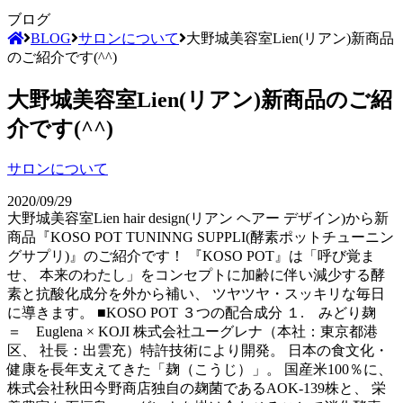
ブログ
BLOG
サロンについて
大野城美容室Lien(リアン)新商品
のご紹介です(^^)
大野城美容室Lien(リアン)新商品のご紹
介です(^^)
サロンについて
2020/09/29
大野城美容室Lien hair design(リアン ヘアー デザイン)から新
商品『KOSO POT TUNINNG SUPPLI(酵素ポットチューニン
グサプリ)』のご紹介です！ 『KOSO POT』は「呼び覚ま
せ、 本来のわたし」をコンセプトに加齢に伴い減少する酵
素と抗酸化成分を外から補い、 ツヤツヤ・スッキリな毎日
に導きます。 ■KOSO POT ３つの配合成分 １. みどり麹
＝ Euglena × KOJI 株式会社ユーグレナ（本社：東京都港
区、 社長：出雲充）特許技術により開発。 日本の食文化・
健康を長年支えてきた「麹（こうじ）」。 国産米100％に、
株式会社秋田今野商店独自の麹菌であるAOK-139株と、 栄