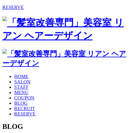
RESERVE
HOME
SALON
STAFF
MENU
COUPON
BLOG
RECRUIT
RESERVE
BLOG