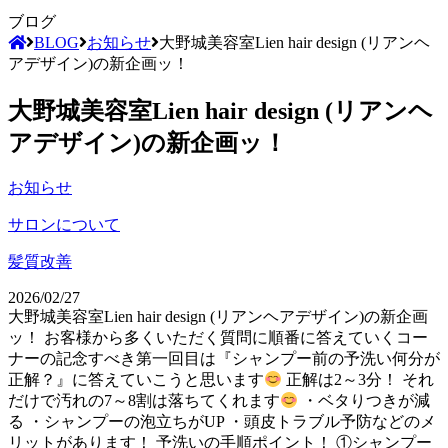
ブログ
BLOG
お知らせ
大野城美容室Lien hair design (リアンヘ
アデザイン)の新企画ッ！
大野城美容室Lien hair design (リアンヘ
アデザイン)の新企画ッ！
お知らせ
サロンについて
髪質改善
2026/02/27
大野城美容室Lien hair design (リアンヘアデザイン)の新企画
ッ！ お客様から多くいただく質問に順番に答えていくコー
ナーの記念すべき第一回目は『シャンプー前の予洗い何分が
正解？』に答えていこうと思います
正解は2～3分！ それ
だけで汚れの7～8割は落ちてくれます
・ベタりつきが減
る ・シャンプーの泡立ちがUP ・頭皮トラブル予防などのメ
リットがあります！ 予洗いの手順ポイント！ ①シャンプー