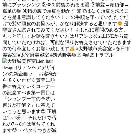
前にブラッシング ②38℃前後のぬるま湯 ③前髪→頭頂部→
襟足の順 ④指の腹で頭皮を動かす 髪ではなく頭皮を洗うこ
とを是非意識してください！ この手順を守っていただくだ
けで髪や頭皮のお悩みが、かなり解決すると思います
是
非皆さん試されてみてください！ もし他に質問のある方、
もっと詳しくお話を聞きたい方はリアンよ公式LINEから質
問していただければ、可能な限りお答えさせていただきます
ので何卒宜しくお願い致します
#大野城市美容室 #春日市
美容室 #太宰府美容室 #筑紫野美容室 #頭皮トラブル