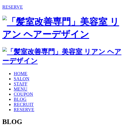
RESERVE
HOME
SALON
STAFF
MENU
COUPON
BLOG
RECRUIT
RESERVE
BLOG