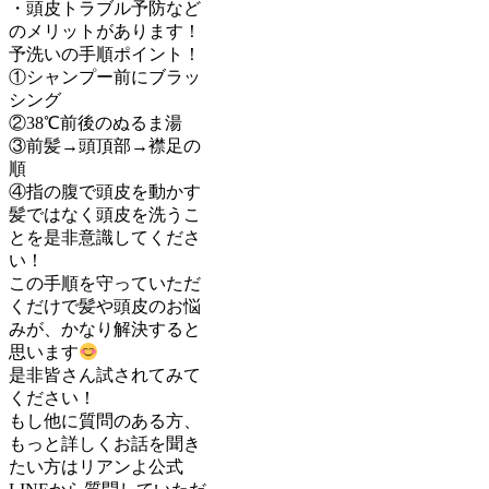
・頭皮トラブル予防など
のメリットがあります！
予洗いの手順ポイント！
①シャンプー前にブラッ
シング
②38℃前後のぬるま湯
③前髪→頭頂部→襟足の
順
④指の腹で頭皮を動かす
髪ではなく頭皮を洗うこ
とを是非意識してくださ
い！
この手順を守っていただ
くだけで髪や頭皮のお悩
みが、かなり解決すると
思います
是非皆さん試されてみて
ください！
もし他に質問のある方、
もっと詳しくお話を聞き
たい方はリアンよ公式