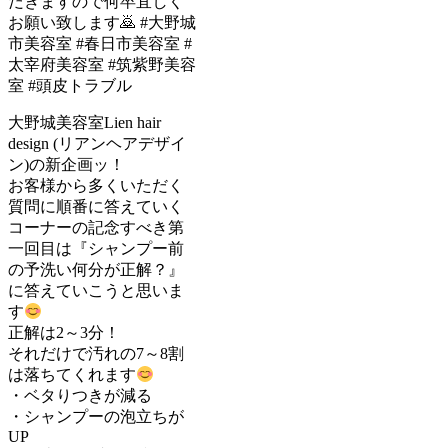
大野城美容室Lien hair
design (リアンヘアデザイ
ン)の新企画ッ！
お客様から多くいただく
質問に順番に答えていく
コーナーの記念すべき第
一回目は『シャンプー前
の予洗い何分が正解？』
に答えていこうと思いま
す
正解は2～3分！
それだけで汚れの7～8割
は落ちてくれます
・ベタりつきが減る
・シャンプーの泡立ちが
UP