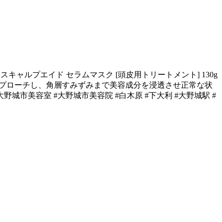
SK スキャルプエイド セラムマスク [頭皮用トリートメント] 130g
にアプローチし、角層すみずみまで美容成分を浸透させ正常な状
市#大野城市美容室 #大野城市美容院 #白木原 #下大利 #大野城駅 #