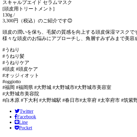
スキャルプエイド セラムマスク
[頭皮用トリートメント]
130g /
3,300円（税込）のご紹介です😊
頭皮の潤いを保ち、毛髪の質感を向上する頭皮保湿マスクで
様々な頭皮のお悩みにアプローチし、角層すみずみまで美容
#うねり
#うねり髪
#うねりケア
#頭皮 #頭皮ケア
#オッジィオット
#oggiotto
#福岡 #福岡県 #大野城 #大野城市#大野城市美容室
#大野城市美容院
#白木原 #下大利 #大野城駅 #春日市#太宰府 #太宰府市 #筑
Twitter
Facebook
Line
Pocket