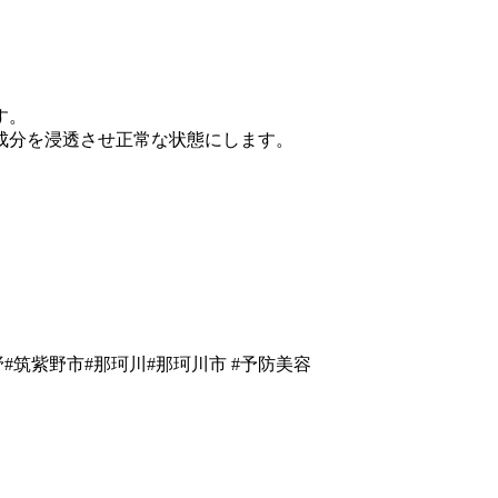
す。
成分を浸透させ正常な状態にします。
紫野#筑紫野市#那珂川#那珂川市 #予防美容