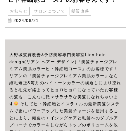
お知らせ
サロンについて
髪質改善
2024/08/21
大野城髪質改善&予防美容専門美容室Lien hair
design(リアン ヘアー デザイン)『美髪チャージプレ
ミアム美肌カラーヒト幹細胞コース』のお客様です！
リアンの『美髪チャージプレミアム美肌カラー』なら
縮毛矯正&毎月のハイトーンカラーの繰返しにより塗れ
ると毛先が絡まってヒョロヒョロになっていたお客様
の髪も、こんなに艶々サラサラな美髪になれちゃいま
す
そしてヒト幹細胞とイスラエルの最新美髪システ
ムで更にパワーアップした美髪チャージを使用するこ
とにより、頭皮のエイジングケアと毛髪へのダブルア
プローチでカラーをしながらトップのボリュームを改