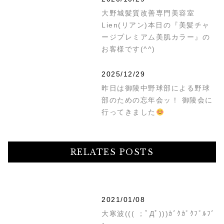
大野城髪質改善専門美容室
Lien(リアン)本日の『美髪チャ
ージプレミアム美肌カラー』の
お客様です(^^)
2025/12/29
昨日は御陵中野球部による野球
部のための忘年会ッ！ 御陵会に
行ってきました
RELATES POSTS
2021/01/08
大寒波((( ；ﾟДﾟ)))ｶﾞｸｶﾞｸﾌﾞﾙﾌﾞ