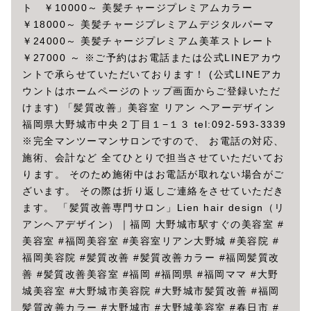
ト ￥10000～ 美髪チャージプレミアムカラー
￥18000～ 美髪チャージプレミアムデジタルパーマ
￥24000～ 美髪チャージプレミアム美革ストレート
￥27000 ～ ※ご予約はお電話または公式LINEアカウ
ントで承らせていただいております！ (公式LINEアカ
ウントはホームページのトップ画面からご登録いただ
けます) 「髪質改善」美容室 リアン ヘアーデザイン
福岡県大野城市中央２丁目１−１３ tel:092-593-3339
※完全マンツーマンサロンですので、 お電話の対応、
施術、会計など 全てひとりで担当させていただいてお
ります。 そのため施術中はお電話が取れない場合がご
ざいます。 その際は折り返しご連絡をさせていただき
ます。 「髪質改善専門サロン」Lien hair design（リ
アンヘアデザイン）｜福岡 大野城市駅すぐの美容室 #
美容室 #福岡美容室 #美容室リアン大野城 #美容院 #
福岡美容院 #髪質改善 #髪質改善カラー #福岡髪質改
善 #髪質改善美容室 #福岡 #福岡県 #福岡ママ #大野
城美容室 #大野城市美容院 #大野城市髪質改善 #福岡
髪質改善カラー #大野城市 #大野城美容室 #春日市 #