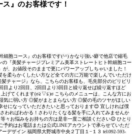
コース』のお客様です！
ヒト幹細胞コース』のお客様です(^^) かなり強い癖で他店で縮毛
ンの『美髪チャージプレミアム美革ストレートヒト幹細胞コー
ージ』が、お値段そのままで更にパワーアップしちゃいました！
髪を柔らかくしたい方など全ての方に万能で楽しんでいただけ
『美髪チャージ』なら、こちらのお客様も、毛先部分のビリビリ
回目より2回目、2回目より3回目と繰り返せば繰り返すほど
上げてくれます(σ≧▽≦)σ こちらのメニューは、こんな方にお
湿気に弱い方 ◎髪がまとまらない方 ◎髪の毛のツヤがほしい
で幸せになっていただきたいと思っております😊 宜しければ僕
 さわればわかる！さわりたくなる髪を手に入れてみませんか
 等々お悩みをお持ちの方は是非一度ご相談ください😊 ひとり
ご予約はお電話または公式LINEアカウントで承らせていただ
イン 福岡県大野城市中央２丁目１−１３ tel:092-593-