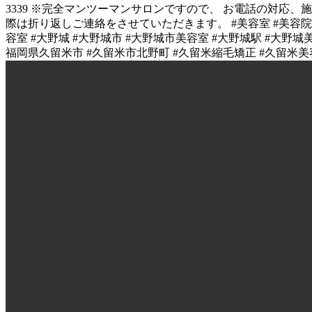
3339 ※完全マンツーマンサロンですので、 お電話の対応
際は折り返しご連絡をさせていただきます。 #美容室 #美容院 #
容室 #大野城 #大野城市 #大野城市美容室 #大野城駅 #大野城
福岡県久留米市 #久留米市北野町 #久留米縮毛矯正 #久留米美