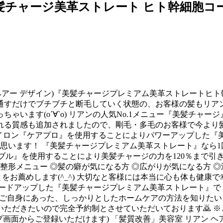
『美髪チャージ美革ストレート ヒト幹細胞
n(リアン ヘアー デザイン)『美髪チャージプレミアム美革ストレート
通すだけでブチブチと断毛していく状態の、お客様の髪もリア
ゃいます(о´∀`о) リアンの人気No.1メニュー『美髪チャ
れる質感も追加されましたので、剛毛・多毛のお客様で今より
アアイロン『ケアプロ』を使用することによりパワーアップした
思います！ 『美髪チャージプレミアム美革ストレート』なら1
バブル』を使用することにより美髪チャージの力を120％まで引き
整形メニュー ◎髪の癖が気になる方 ◎広がりが気になる方 ◎
をお薦めします(^_^) 大切なと客様には本当に心も体も健康
レードアップした『美髪チャージプレミアム美革ストレート』で
い ・ご自身にあった、しっかりとしたホームケアの方法を知りたい
ただきたいので完全予約制とさせていただいております🙇 ※
面からご登録いただけます) 「髪質改善」美容室 リアン ヘアーデザ