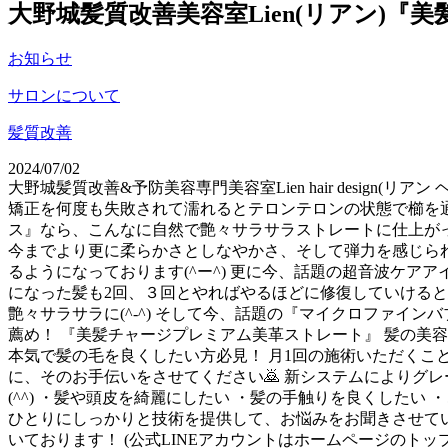
大野城髪質改善美容室Lien(リアン)
お知らせ
サロンについて
髪質改善
2024/07/02
大野城髪質改善&予防美容専門美容室Lien hair desig
矯正を何度も失敗されて濡れるとテロンテロンの状態で櫛を
ス』なら、こんなに自然で艶々サラサラストレートに仕上がっち
今までより更に柔らかさとしなやかさ、そして弾力を感じら
るようになっております(^ー^) 更に今、話題の超音波ケ
になった髪も2回、３回とやればやるほどに修復していけると
艶々サラサラに(^-^) そして今、話題の『マイクロファイン
薦め！ 『美髪チャージプレミアム美革ストレート』 髪の美容
本気で髪の毛を良くしたい方必見！ 月1回の施術いただくこと
に、そのお手伝いをさせてください🙇 新システムによりグ
(^^) ・髪や頭皮を綺麗にしたい ・髪の手触りを良くした
ひとりにしっかりと技術を提供して、お悩みをお聞きさせてい
いております！ (公式LINEアカウントはホームページのトップ画