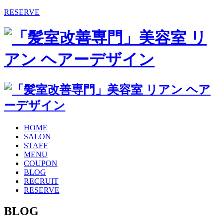
RESERVE
HOME
SALON
STAFF
MENU
COUPON
BLOG
RECRUIT
RESERVE
BLOG