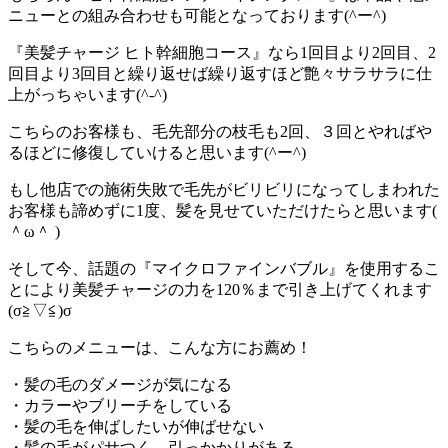
ニューとの組み合わせも可能となっております(^ー^)
『美髪チャージ ヒト幹細胞コース』なら1回目より2回目、2
回目より3回目と繰り返せば繰り返すほど艶々サラサラに仕
上がっちゃいます(^-^)
こちらのお客様も、毛先部分の枝毛も2回、３回とやればや
るほどに修復していけると思います(^ー^)
もし他店での施術失敗で毛先がビリビリになってしまわれた
お客様も諦めずに1度、髪を見せていただけたらと思います(
＾ω＾ )
そして今、話題の『マイクロファインバブル』を使用するこ
とにより美髪チャージの力を120％まで引き上げてくれます
(σ≧▽≦)σ
こちらのメニューは、こんな方にお薦め！
・髪の毛のダメージが気になる
・カラーやブリーチをしている
・髪の毛を伸ばしたいが伸ばせない
・髪の毛がパサつく、引っかかりがある