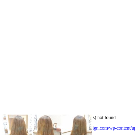
Media error: Format(s) not supported or source(s) not found
ファイルをダウンロード: https://lienhair-design.com/wp-content/uplo