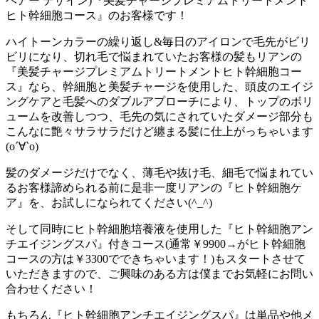
ヘアー デザイン)『美髪チャージプレミアムトリートメント
ヒト幹細胞コース』のお客様です！
ハイトーンカラーの繰り返し&毎日のアイロンで毛先がビリ
ビリになり、切れ毛で悩まれていたお客様の髪もリアンの
『美髪チャージプレミアムトリートメントヒト幹細胞コー
ス』なら、幹細胞と美髪チャージを使用した、頭皮のエイジ
ングケアと毛髪へのダブルアプローチにより、トップのボリ
ュームを改善しつつ、毛先の気にされていたダメージ部分も
こんなに艶々サラサラだけど纏まる髪に仕上がっちゃいます
(о´∀`о)
髪のダメージだけでなく、薄毛や抜け毛、細毛で悩まれてい
るお客様諦められる前に是非一度リアンの『ヒト幹細胞ケ
ア』を、お試しになられてください(^_^)
そして同時にヒト幹細胞培養液を使用した『ヒト幹細胞アン
チエイジングスパ』付きコース(通常￥9900→がヒト幹細胞
コースの方は￥3300でできちゃいます！)もスタートさせて
いただきますので、ご興味のある方は僕までお気軽にお問い
合わせください！
もちろん『ヒト幹細胞アンチエイジングスパ』は単品や他メ