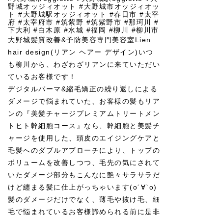
大野城髪質改善&予防美容専門美容室Lien
hair design(リアン ヘアー デザイン)いつ
も柳川から、わざわざリアンに来ていただい
ているお客様です！
デジタルパーマ&縮毛矯正の繰り返しによる
ダメージで悩まれていた、お客様の髪もリア
ンの『美髪チャージプレミアムトリートメン
トヒト幹細胞コース』なら、幹細胞と美髪チ
ャージを使用した、頭皮のエイジングケアと
毛髪へのダブルアプローチにより、トップの
ボリュームを改善しつつ、毛先の気にされて
いたダメージ部分もこんなに艶々サラサラだ
けど纏まる髪に仕上がっちゃいます(о´∀`о)
髪のダメージだけでなく、薄毛や抜け毛、細
毛で悩まれているお客様諦められる前に是非