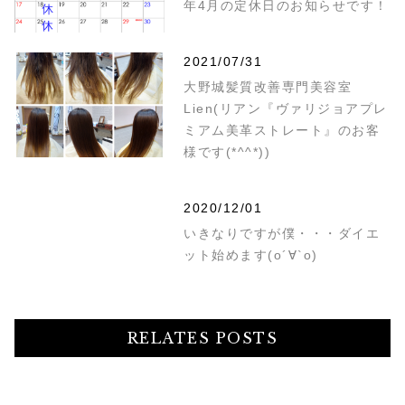
年4月の定休日のお知らせです！
2021/07/31
大野城髪質改善専門美容室
Lien(リアン『ヴァリジョアプレ
ミアム美革ストレート』のお客
様です(*^^*))
2020/12/01
いきなりですが僕・・・ダイエ
ット始めます(о´∀`о)
RELATES POSTS