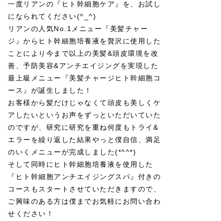
一度リアンの『ヒト幹細胞ケア』を、お試し
になられてください(^_^)
リアンの人気No.1メニュー『美髪チャー
ジ』からヒト幹細胞培養液を贅沢に使用した
ことにより今まで以上の美髪&頭皮環境を改
善、予防美容&アンチエイジングを実現した
最上級メニュー『美髪チャージヒト幹細胞コ
ース』が誕生しました！
お客様から髪だけじゃなくて頭皮も美しくケ
アしたいというお声をずっといただいていた
のですが、研究に研究を重ね何度もトライ&
エラーを繰り返した結果やっと僕自信、満足
のいくメニューが完成しました(*^^*)
そして同時にヒト幹細胞培養液を使用した
『ヒト幹細胞アンチエイジングスパ』付きの
コースもスタートさせていただきますので、
ご興味のある方は僕までお気軽にお問い合わ
せください！