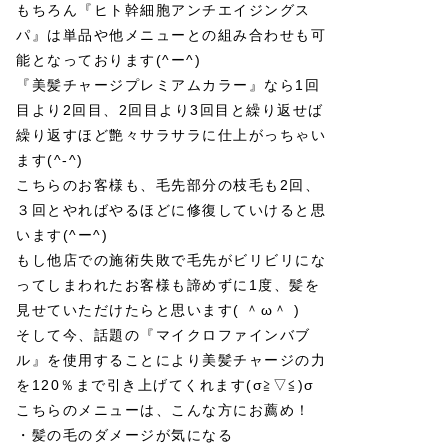
もちろん『ヒト幹細胞アンチエイジングス
パ』は単品や他メニューとの組み合わせも可
能となっております(^ー^)
『美髪チャージプレミアムカラー』なら1回
目より2回目、2回目より3回目と繰り返せば
繰り返すほど艶々サラサラに仕上がっちゃい
ます(^-^)
こちらのお客様も、毛先部分の枝毛も2回、
３回とやればやるほどに修復していけると思
います(^ー^)
もし他店での施術失敗で毛先がビリビリにな
ってしまわれたお客様も諦めずに1度、髪を
見せていただけたらと思います( ＾ω＾ )
そして今、話題の『マイクロファインバブ
ル』を使用することにより美髪チャージの力
を120％まで引き上げてくれます(σ≧▽≦)σ
こちらのメニューは、こんな方にお薦め！
・髪の毛のダメージが気になる