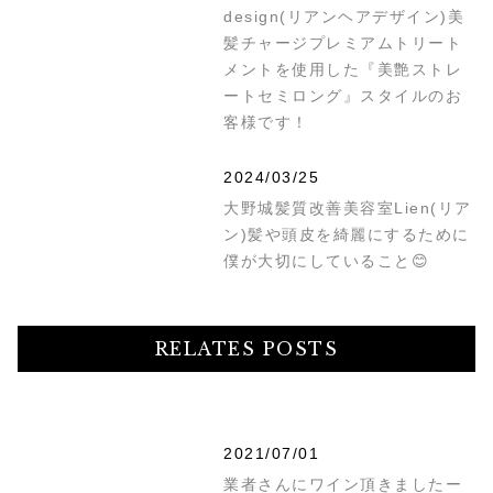
design(リアンヘアデザイン)美
髪チャージプレミアムトリート
メントを使用した『美艶ストレ
ートセミロング』スタイルのお
客様です！
2024/03/25
大野城髪質改善美容室Lien(リア
ン)髪や頭皮を綺麗にするために
僕が大切にしていること😊
RELATES POSTS
2021/07/01
業者さんにワイン頂きましたー