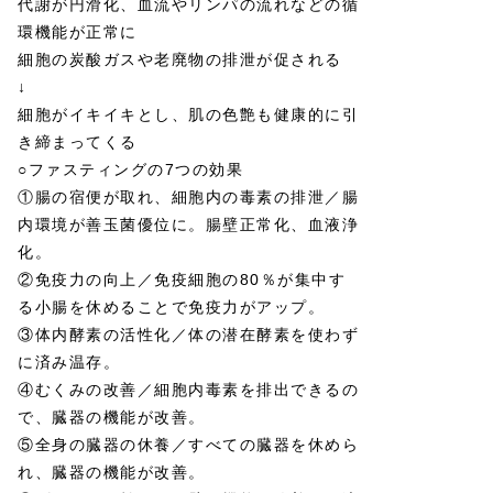
代謝が円滑化、血流やリンパの流れなどの循
環機能が正常に
細胞の炭酸ガスや老廃物の排泄が促される
↓
細胞がイキイキとし、肌の色艶も健康的に引
き締まってくる
○ファスティングの7つの効果
①腸の宿便が取れ、細胞内の毒素の排泄／腸
内環境が善玉菌優位に。腸壁正常化、血液浄
化。
②免疫力の向上／免疫細胞の80％が集中す
る小腸を休めることで免疫力がアップ。
③体内酵素の活性化／体の潜在酵素を使わず
に済み温存。
④むくみの改善／細胞内毒素を排出できるの
で、臓器の機能が改善。
⑤全身の臓器の休養／すべての臓器を休めら
れ、臓器の機能が改善。