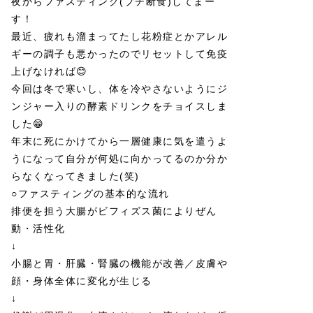
夜からファスティング(プチ断食)してまー
す！
最近、疲れも溜まってたし花粉症とかアレル
ギーの調子も悪かったのでリセットして免疫
上げなければ😊
今回は冬で寒いし、体を冷やさないようにジ
ンジャー入りの酵素ドリンクをチョイスしま
した😁
年末に死にかけてから一層健康に気を遣うよ
うになって自分が何処に向かってるのか分か
らなくなってきました(笑)
○ファスティングの基本的な流れ
排便を担う大腸がビフィズス菌によりぜん
動・活性化
↓
小腸と胃・肝臓・腎臓の機能が改善／皮膚や
顔・身体全体に変化が生じる
↓