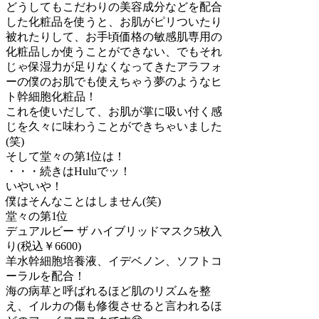
どうしてもこだわりの美容成分などを配合
した化粧品を使うと、お肌がピリついたり
被れたりして、お手頃価格の敏感肌専用の
化粧品しか使うことができない、でもそれ
じゃ保湿力が足りなくなってきたアラフォ
ーの僕のお肌でも使えちゃう夢のようなヒ
ト幹細胞化粧品！
これを使いだして、お肌が掌に吸い付く感
じを久々に味わうことができちゃいました
(笑)
そして堂々の第1位は！
・・・続きはHuluでッ！
いやいや！
僕はそんなことはしません(笑)
堂々の第1位
デュアルビー ザ ハイブリッドマスク5枚入
り(税込￥6600)
羊水幹細胞培養液、イデベノン、ソフトコ
ーラルを配合！
海の病草と呼ばれるほど肌のリズムを整
え、イルカの傷も修復させると言われるほ