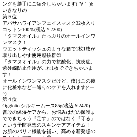
ングを勝手にご紹介しちゃいます( ´∀｀ )b
いきなりの
第５位
アバサハワイアンフェイスマスク32枚入り
コットン100％(税込￥2200)
『タマヌオイル』たっぷりのオールインワ
ンマスク！
ウエットティッシュのような箱で1枚1枚が
取り出しやす使用感抜群😊
『タマヌオイル』の力で抗酸化、抗炎症、
紫外線防止作用がこれ1枚でできちゃいま
す！
オールインワンマスクだけど、僕はこの後
に化粧水など一通りのケアを入れます(^ー
^)
第４位
Oggiotto シルキームース85g(税込￥2420)
普段の保湿ケアから、お悩みはだの保護ま
でできちゃう『足す』のではなく『守る』
という予防発想のスキンケアアイテム！
お肌のバリア機能を補い、高める新発想の