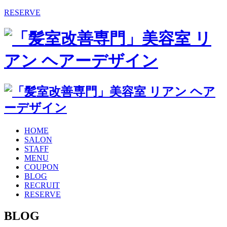
RESERVE
HOME
SALON
STAFF
MENU
COUPON
BLOG
RECRUIT
RESERVE
BLOG