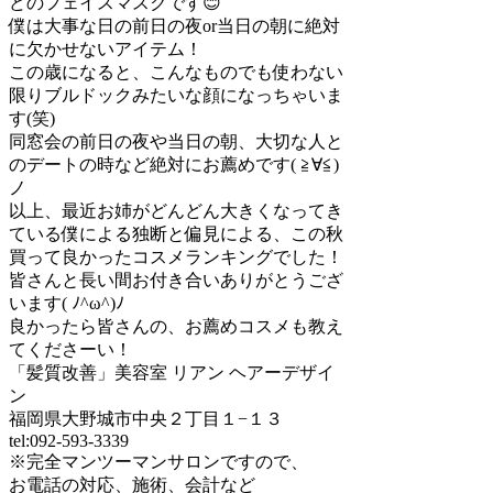
どのフェイスマスクです😊
僕は大事な日の前日の夜or当日の朝に絶対
に欠かせないアイテム！
この歳になると、こんなものでも使わない
限りブルドックみたいな顔になっちゃいま
す(笑)
同窓会の前日の夜や当日の朝、大切な人と
のデートの時など絶対にお薦めです( ≧∀≦)
ノ
以上、最近お姉がどんどん大きくなってき
ている僕による独断と偏見による、この秋
買って良かったコスメランキングでした！
皆さんと長い間お付き合いありがとうござ
います( ﾉ^ω^)ﾉ
良かったら皆さんの、お薦めコスメも教え
てくださーい！
「髪質改善」美容室 リアン ヘアーデザイ
ン
福岡県大野城市中央２丁目１−１３
tel:092-593-3339
※完全マンツーマンサロンですので、
お電話の対応、施術、会計など