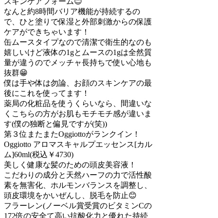
スキンケアフォーム😊
なんと約8時間バリア機能が持続するの
で、ひと塗りで保湿と外部刺激からの保護
ケアができちゃいます！
缶ムースタイプなので清潔で衛生的なのも
嬉しいけど液体の1gとムースの1gは全然質
量が違うのでメッチャ長持ちで使い心地も
抜群😁
僕は手や体は勿論、お顔のスキンケアの最
後にこれを使ってます！
薬局の化粧品を使うくらいなら、間違いな
くこちらの方がお肌もモチモチ感が違いま
す(僕の独断と偏見ですが(笑))
第３位またまたOggiottoがランクイン！
Oggiotto アロマスキャルプエッセンス[カル
ム]60ml(税込￥4730)
美しく健康な髪のための頭皮美容液！
こだわりの成分と天然ハーフの力で活性酸
素を無害化、ホルモンバランスを調整し、
頭皮環境をかいぜんし、脱毛を防止😊
フラーレン(ノーベル賞受賞のビタミンCの
172倍の安全て高い抗酸化力と優れた持続