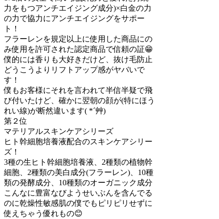
力をもつアンチエイジング成分)×白金の力
の力で協力にアンチエイジングをサポー
ト！
フラーレンを規定以上に使用した商品にの
み使用を許可された認定商品で信頼の証😁
僕的には香りも大好きだけど、抜け毛防止
どうこうよりリフトアップ感がヤバいで
す！
僕もお客様にそれを言われて半信半疑で飛
び付いたけど、確かに翌朝の顔が(特にほう
れい線)が断然違います( *´艸)
第２位
マテリアルスキンケアシリーズ
ヒト幹細胞培養液配合のスキンケアシリー
ズ！
3種の生ヒト幹細胞培養液、2種類の植物幹
細胞、2種類の美白成分(フラーレン)、10種
類の発酵成分、10種類のオーガニック成分
こんなに豊富なびようせいぶんを含んでる
のに乾燥性敏感肌の僕でもピリピリせずに
使えちゃう優れもの😊