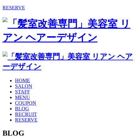
RESERVE
HOME
SALON
STAFF
MENU
COUPON
BLOG
RECRUIT
RESERVE
BLOG