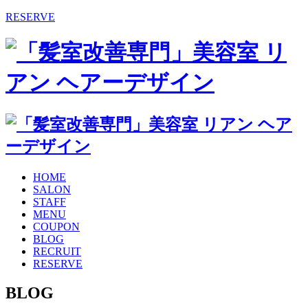
RESERVE
HOME
SALON
STAFF
MENU
COUPON
BLOG
RECRUIT
RESERVE
BLOG