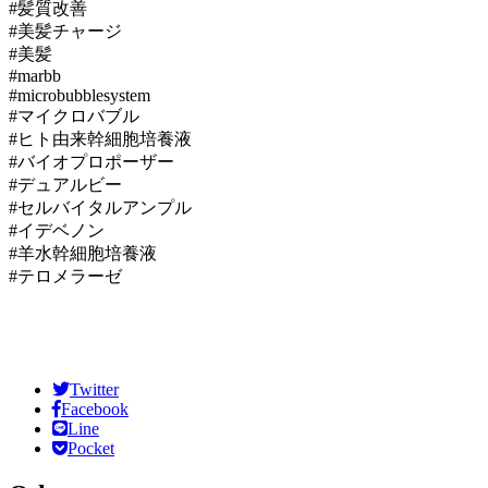
#髪質改善
#美髪チャージ
#美髪
#marbb
#microbubblesystem
#マイクロバブル
#ヒト由来幹細胞培養液
#バイオプロポーザー
#デュアルビー
#セルバイタルアンプル
#イデベノン
#羊水幹細胞培養液
#テロメラーゼ
Twitter
Facebook
Line
Pocket