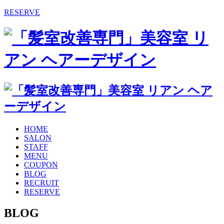
RESERVE
HOME
SALON
STAFF
MENU
COUPON
BLOG
RECRUIT
RESERVE
BLOG