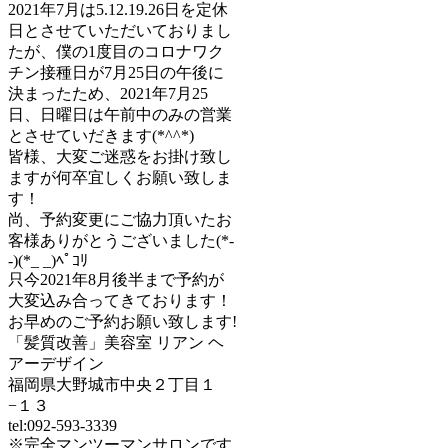
2021年7月は5.12.19.26日を定休
日とさせていただいておりまし
たが、僕の1度目のコロナワク
チン接種日が7月25日の午後に
決まったため、2021年7月25
日、日曜日は午前中のみの営業
とさせていだきます(*^^*)
皆様、大変ご迷惑をお掛け致し
ますが何卒宜しくお願い致しま
す！
尚、予約変更にご協力頂いたお
客様ありがとうございました(*-
-)(*_ _)ﾍﾟｺﾘ
只今2021年8月後半まで予約が
大変込み合ってきております！
お早めのご予約お願い致します!
「髪質改善」美容室 リアン ヘ
アーデザイン
福岡県大野城市中央２丁目１
−１３
tel:092-593-3339
※完全マンツーマンサロンです