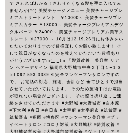
で さわればわかる！さわりたくなる髪を手に入れてみ
ませんか(^^) 美髪チャージメニュー 美髪チャージプレ
ミアムトリートメント ￥10000～ 美髪チャージプレ
ミアムカラー ￥18000～ 美髪チャージプレミアムデジ
タルパーマ ￥24000～ 美髪チャージプレミアム美革ス
トレート ￥27000 ～ 10月は12.19.26日にお休みをい
ただいておりますので皆様宜しくお願い致します！ そ
して祝日がなくなったのを教えていただいた皆様あり
がとうございますm(_ _)m 「髪質改善」美容室 リア
ン ヘアーデザイン 福岡県大野城市中央２丁目１−１３
tel:092-593-3339 ※完全マンツーマンサロンですの
で、 お電話の対応、施術、会計など 全てひとりで担当
させていただいております。 そのため施術中はお電話
が取れない場合がございます。 その際は折り返しご連
絡をさせていただきます #大野城 #大野城市 #白木原
#下大利 #春日 #春日市 #太宰府 #太宰府市 #筑紫野 #
筑紫野市 #福岡 #博多区 #マンツーマン美容室 #プラ
イベートサロン #コロナ対策 #大野城駅 #髪質改善 #
大野城髪質改善 #大野城市髪質改善 #ヴァリジョア #