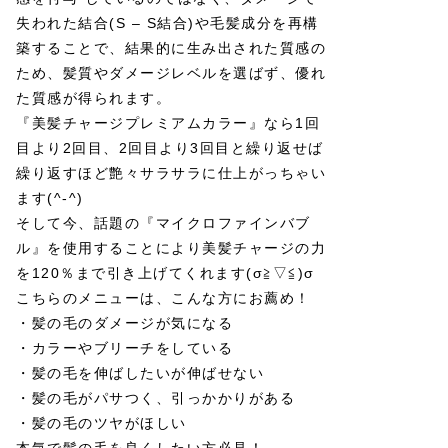
失われた結合(S – S結合)や毛髪成分を再構
築することで、結果的に生み出された質感の
ため、髪質やダメージレベルを選ばず、優れ
た質感が得られます。
『美髪チャージプレミアムカラー』なら1回
目より2回目、2回目より3回目と繰り返せば
繰り返すほど艶々サラサラに仕上がっちゃい
ます(^-^)
そして今、話題の『マイクロファインバブ
ル』を使用することにより美髪チャージの力
を120％まで引き上げてくれます(σ≧▽≦)σ
こちらのメニューは、こんな方にお薦め！
・髪の毛のダメージが気になる
・カラーやブリーチをしている
・髪の毛を伸ばしたいが伸ばせない
・髪の毛がパサつく、引っかかりがある
・髪の毛のツヤがほしい