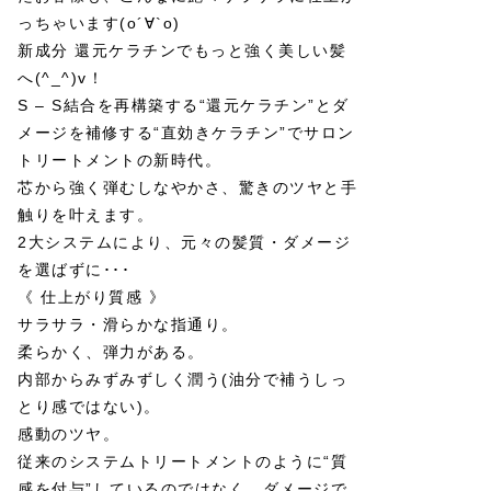
っちゃいます(о´∀`о)
新成分 還元ケラチンでもっと強く美しい髪
へ(^_^)v！
S – S結合を再構築する“還元ケラチン”とダ
メージを補修する“直効きケラチン”でサロン
トリートメントの新時代。
芯から強く弾むしなやかさ、驚きのツヤと手
触りを叶えます。
2大システムにより、元々の髪質・ダメージ
を選ばずに･･･
《 仕上がり質感 》
サラサラ・滑らかな指通り。
柔らかく、弾力がある。
内部からみずみずしく潤う(油分で補うしっ
とり感ではない)。
感動のツヤ。
従来のシステムトリートメントのように“質
感を付与”しているのではなく、ダメージで