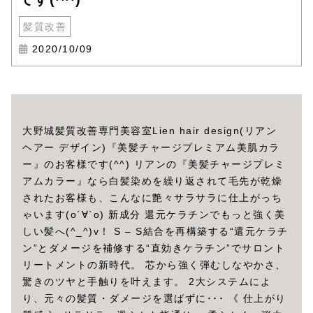
髪質改善
2020/10/09
大野城髪質改善専門美容室Lien hair design(リアン
ヘアー デザイン)『美髪チャージプレミアム美肌カラ
ー』のお客様です(^^) リアンの『美髪チャージプレミ
アムカラー』なら白髪染めを繰り返されて毛先が乾燥
されたお客様も、こんなに艶々サラサラに仕上がっち
ゃいます(о´∀`о) 新成分 還元ケラチンでもっと強く美
しい髪へ(^_^)v！ S – S結合を再構築する“還元ケラチ
ン”とダメージを補修する“直効きケラチン”でサロント
リートメントの新時代。 芯から強く弾むしなやかさ、
驚きのツヤと手触りを叶えます。 2大システムによ
り、元々の髪質・ダメージを選ばずに･･･ 《 仕上がり