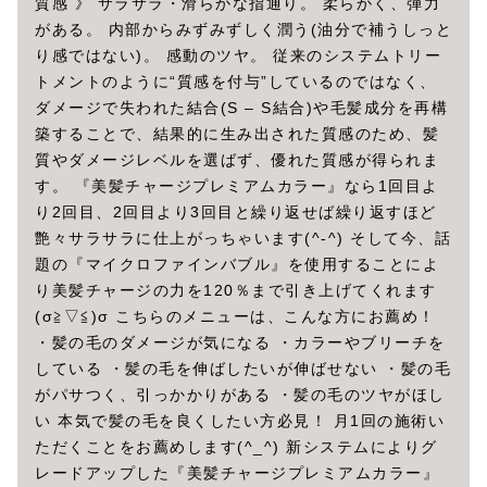
質感 》 サラサラ・滑らかな指通り。 柔らかく、弾力
がある。 内部からみずみずしく潤う(油分で補うしっと
り感ではない)。 感動のツヤ。 従来のシステムトリー
トメントのように“質感を付与”しているのではなく、
ダメージで失われた結合(S – S結合)や毛髪成分を再構
築することで、結果的に生み出された質感のため、髪
質やダメージレベルを選ばず、優れた質感が得られま
す。 『美髪チャージプレミアムカラー』なら1回目よ
り2回目、2回目より3回目と繰り返せば繰り返すほど
艶々サラサラに仕上がっちゃいます(^-^) そして今、話
題の『マイクロファインバブル』を使用することによ
り美髪チャージの力を120％まで引き上げてくれます
(σ≧▽≦)σ こちらのメニューは、こんな方にお薦め！
・髪の毛のダメージが気になる ・カラーやブリーチを
している ・髪の毛を伸ばしたいが伸ばせない ・髪の毛
がパサつく、引っかかりがある ・髪の毛のツヤがほし
い 本気で髪の毛を良くしたい方必見！ 月1回の施術い
ただくことをお薦めします(^_^) 新システムによりグ
レードアップした『美髪チャージプレミアムカラー』