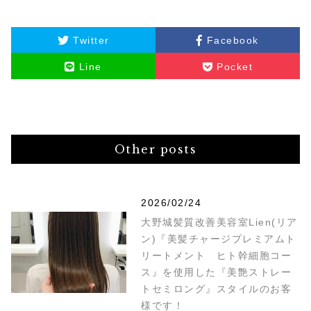
Twitter
Facebook
Line
Pocket
Other posts
2026/02/24
大野城髪質改善美容室Lien(リア
ン)『美髪チャージプレミアムト
リートメント ヒト幹細胞コー
ス』を使用した『美艶ストレー
トセミロング』スタイルのお客
様です！