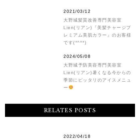
2021/03/12
大野城髪質改善専門美容室
Lien(リアン)『美髪チャージプ
レミアム美肌カラー』のお客様
です(*^^*)
2024/05/08
大野城予防美容専門美容室
Lien(リアン)暑くなる今からの
季節にピッタリのアイスメニュ
ー
RELATES POSTS
2022/04/18