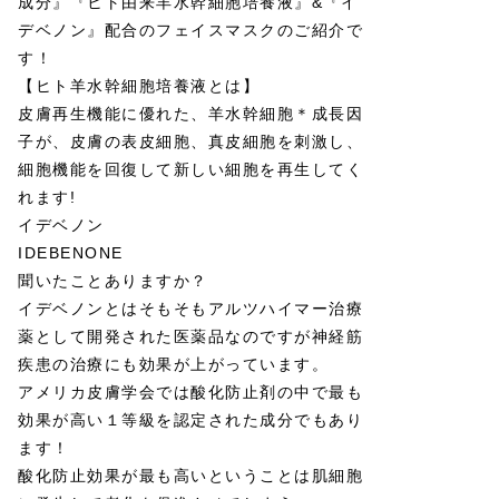
成分』『ヒト由来羊水幹細胞培養液』&『イ
デベノン』配合のフェイスマスクのご紹介で
す！
【ヒト羊水幹細胞培養液とは】
皮膚再生機能に優れた、羊水幹細胞＊成長因
子が、皮膚の表皮細胞、真皮細胞を刺激し、
細胞機能を回復して新しい細胞を再生してく
れます!
イデベノン
IDEBENONE
聞いたことありますか？
イデベノンとはそもそもアルツハイマー治療
薬として開発された医薬品なのですが神経筋
疾患の治療にも効果が上がっています。
アメリカ皮膚学会では酸化防止剤の中で最も
効果が高い１等級を認定された成分でもあり
ます！
酸化防止効果が最も高いということは肌細胞