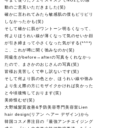
今まで使ったフェイスマスクでNO1との感
動のご意見いただきました(笑)
確かに言われてみたら敏感肌の僕もピリピリ
しなかったかも(笑)
そして確かに肌がワントーン明るくなって、
何よりほうれい線が薄くなって気のせいか顔
が引き締まって小さくなった気がする(*^^*)
こ、これが噂に聞く弛みなのか(笑)
同級生がbefore→afterの写真をくれなかっ
たので、まさかのおじさんの写真(笑)
皆様お見苦しくて申し訳ないです(笑)
そして何より肌の色とか、ほうれい線や弛み
より生え際の方にモザイクかければ良かった
と今頃後悔しております(笑)
美鈴恨むぜ(笑)
大野城髪質改善&予防美容専門美容室Lien
hair design(リアン ヘアー デザイン)から
韓国コスメ界注目の『最強アンチエイジング