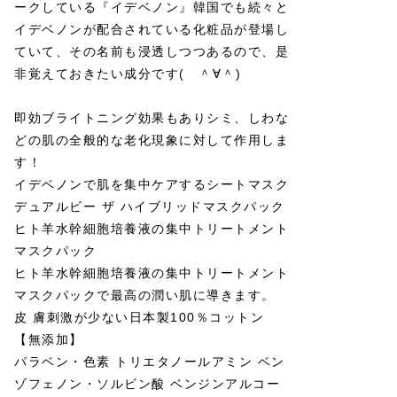
ークしている『イデベノン』韓国でも続々と
イデベノンが配合されている化粧品が登場し
ていて、その名前も浸透しつつあるので、是
非覚えておきたい成分です( ＾∀＾)
即効ブライトニング効果もありシミ、しわな
どの肌の全般的な老化現象に対して作用しま
す！
イデベノンで肌を集中ケアするシートマスク
デュアルビー ザ ハイブリッドマスクパック
ヒト羊水幹細胞培養液の集中トリートメント
マスクパック
ヒト羊水幹細胞培養液の集中トリートメント
マスクパックで最高の潤い肌に導きます。
皮 膚刺激が少ない日本製100％コットン
【無添加】
パラベン・色素 トリエタノールアミン ベン
ゾフェノン・ソルビン酸 ベンジンアルコー