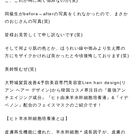
こ、これが噂に聞く弛みなのか(笑)
同級生がbefore→afterの写真をくれなかったので、まさか
のおじさんの写真(笑)
皆様お見苦しくて申し訳ないです(笑)
そして何より肌の色とか、ほうれい線や弛みより生え際の
方にモザイクかければ良かったと今頃後悔しております(笑)
美鈴恨むぜ(笑)
大野城髪質改善&予防美容専門美容室Lien hair design(リ
アン ヘアー デザイン)から韓国コスメ界注目の『最強アン
チエイジング成分』『ヒト由来羊水幹細胞培養液』&『イデ
ベノン』配合のフェイスマスクのご紹介です！
【ヒト羊水幹細胞培養液とは】
皮膚再生機能に優れた、羊水幹細胞＊成長因子が、皮膚の